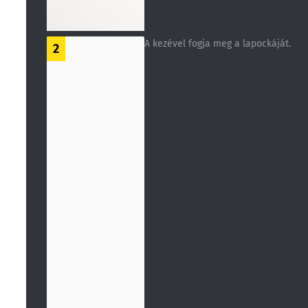
A kezével fogja meg a lapockáját.
2