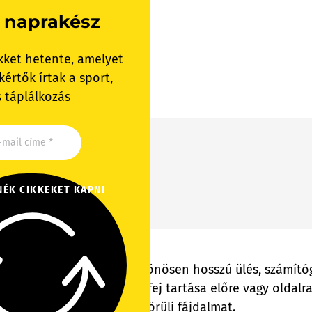
 naprakész
kket hetente, amelyet
értők írtak a sport,
 táplálkozás
NÉK CIKKEKET KAPNI
k- vagy vállfájdalmat, különösen hosszú ülés, számít
 gyakran megfeszül, ha a fej tartása előre vagy oldalra 
i a nyak, a váll és a fej körüli fájdalmat.