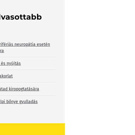
lvasottabb
rifériás neuropátia esetén
bra
 és nyújtás
akorlat
átad kiropogtatására
lpi bőnye gyulladás