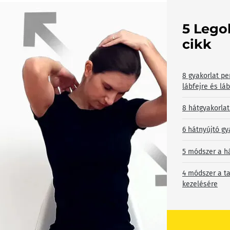
5 Lego
cikk
8 gyakorlat pe
lábfejre és lá
8 hátgyakorlat
6 hátnyújtó gy
5 módszer a h
4 módszer a ta
kezelésére