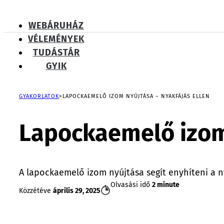
WEBÁRUHÁZ
VÉLEMÉNYEK
TUDÁSTÁR
GYIK
GYAKORLATOK
LAPOCKAEMELŐ IZOM NYÚJTÁSA – NYAKFÁJÁS ELLEN
Lapockaemelő izom 
A lapockaemelő izom nyújtása segít enyhíteni a nyak
Olvasási idő
2 minute
Közzétéve
április 29, 2025