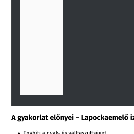
A gyakorlat előnyei – Lapockaemelő 
Enyhíti a nyak- és vállfeszültséget