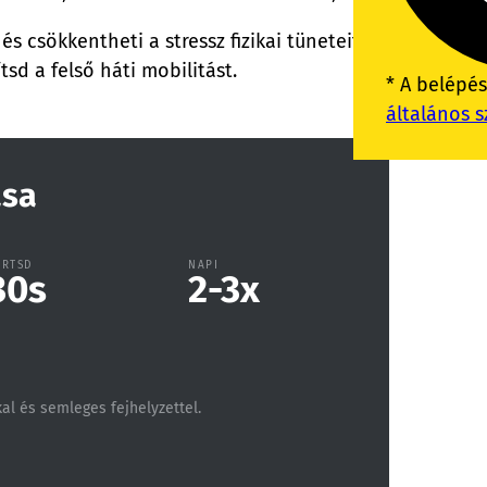
t, és csökkentheti a stressz fizikai tüneteit is. Ennek 
tsd a felső háti mobilitást.
* A belépé
általános s
ása
ARTSD
NAPI
30
s
2-3
x
kal és semleges fejhelyzettel.