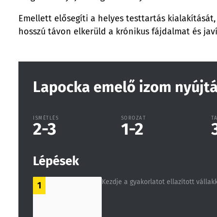
Emellett elősegíti a helyes testtartás kialakításá
hosszú távon elkerüld a krónikus fájdalmat és javí
Lapocka emelő izom nyújt
ISMÉTLÉS
SOROZAT
T
2-3
1-2
Lépések
Kezdje a gyakorlatot ellazított vállak
1