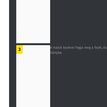
A másik kezével fogja meg a fejét, é
3
irányba.