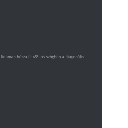
s finoman húzza le 45°-os szögben a diagonális