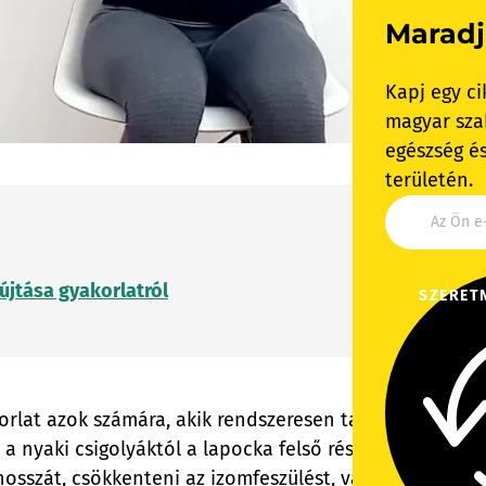
Maradj
Kapj egy ci
magyar szak
egészség és
területén.
jtása gyakorlatról
SZERET
rlat azok számára, akik rendszeresen tapasztalnak nya
 nyaki csigolyáktól a lapocka felső részéig húzódik, és
osszát, csökkenteni az izomfeszülést, valamint enyhíten