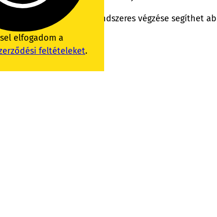
az egyszerű gyakorlatnak a rendszeres végzése segíthet a
ssel elfogadom a
zerződési feltételeket
.