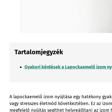
Tartalomjegyzék
Gyakori kérdések a Lapockaemelő izom nyú
A lapockaemelő izom nyújtása egy hatékony gyako
vagy stresszes életmód következtében. Ez az izom a
megfelelő nyújtás segíthet helyreállítani az izom h