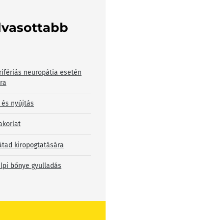
lvasottabb
rifériás neuropátia esetén
bra
 és nyújtás
akorlat
átad kiropogtatására
lpi bőnye gyulladás