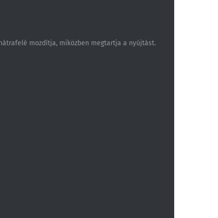
 hátrafelé mozdítja, miközben megtartja a nyújtást.