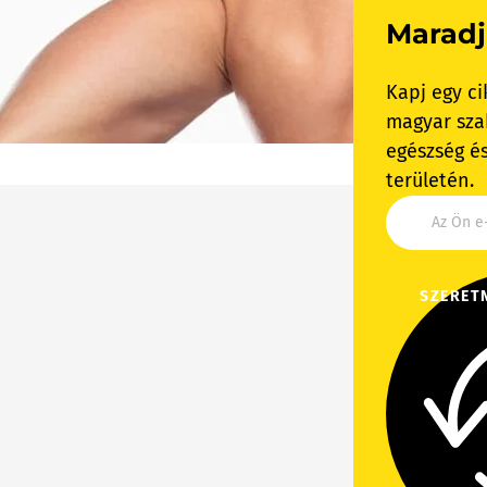
Maradj
Kapj egy ci
magyar szak
egészség és
területén.
SZERET