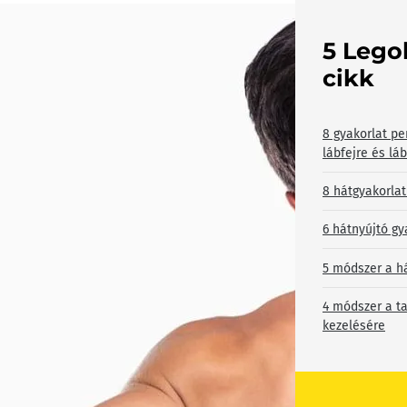
5 Lego
cikk
8 gyakorlat pe
lábfejre és lá
8 hátgyakorlat
6 hátnyújtó gy
5 módszer a h
4 módszer a ta
kezelésére