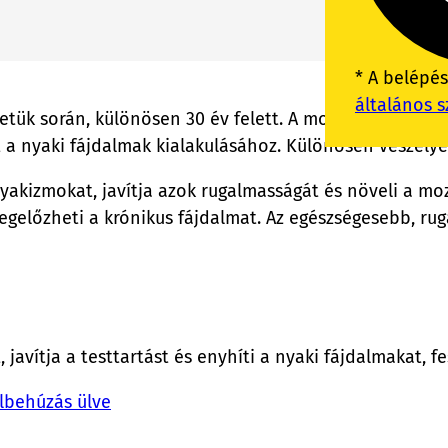
* A belépé
általános s
etük során, különösen 30 év felett. A modern életmód – 
 a nyaki fájdalmak kialakulásához. Különösen veszélyez
 nyakizmokat, javítja azok rugalmasságát és növeli a m
megelőzheti a krónikus fájdalmat. Az egészségesebb, r
, javítja a testtartást és enyhíti a nyaki fájdalmakat, fe
llbehúzás ülve