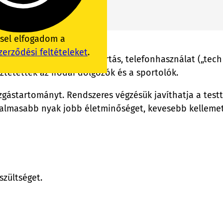
ssel elfogadom a
zerződési feltételeket
.
hosszú ülés, rossz testtartás, telefonhasználat („tech 
tetettek az irodai dolgozók és a sportolók.
ozgástartományt. Rendszeres végzésük javíthatja a testt
ugalmasabb nyak jobb életminőséget, kevesebb kelleme
szültséget.