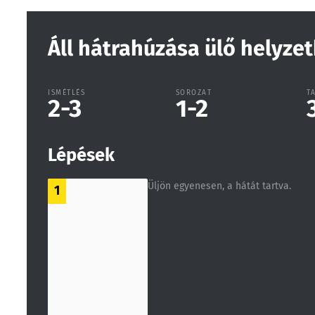
Áll hátrahúzása ülő helyze
ISMÉTLÉS
SOROZAT
T
2-3
1-2
Lépések
Üljön egyenesen, a hátát tartva.
1