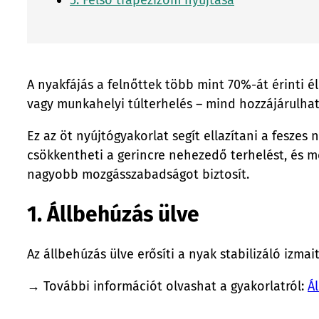
A nyakfájás a felnőttek több mint 70%-át érinti él
vagy munkahelyi túlterhelés – mind hozzájárulhat
Ez az öt nyújtógyakorlat segít ellazítani a feszes
csökkentheti a gerincre nehezedő terhelést, és 
nagyobb mozgásszabadságot biztosít.
1. Állbehúzás ülve
Az állbehúzás ülve erősíti a nyak stabilizáló izmait
→ További információt olvashat a gyakorlatról:
Á