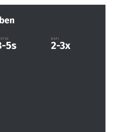
tben
ARTSD
NAPI
3-5
s
2-3
x