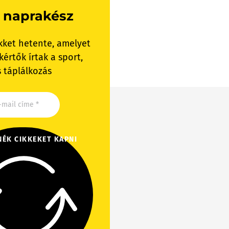
 naprakész
kket hetente, amelyet
értők írtak a sport,
 táplálkozás
NÉK CIKKEKET KAPNI