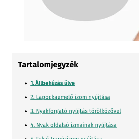
Tartalomjegyzék
1. Állbehúzás ülve
2. Lapockaemelő izom nyújtása
3. Nyakforgató nyújtás törölközővel
4. Nyak oldalsó izmainak nyújtása
5. Felső trapézizom nyújtása