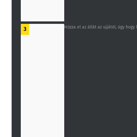
Húzza el az állát az ujjától, úgy hogy
3