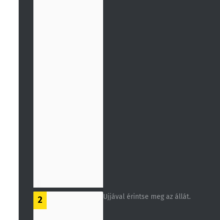
Ujjával érintse meg az állát.
2