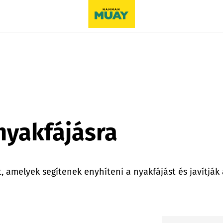
nyakfájásra
, amelyek segítenek enyhíteni a nyakfájást és javítjá