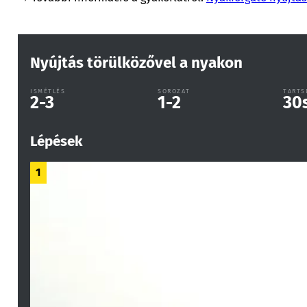
Nyújtás törülközővel a nyakon
ISMÉTLÉS
SOROZAT
TARTS
2-3
1-2
30
Lépések
1