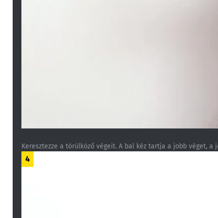
Keresztezze a törülköző végeit. A bal kéz tartja a jobb véget, a 
4