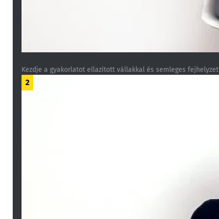
Kezdje a gyakorlatot ellazított vállakkal és semleges fejhelyzet
2