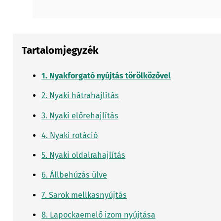
Tartalomjegyzék
1. Nyakforgató nyújtás törölközővel
2. Nyaki hátrahajlítás
3. Nyaki előrehajlítás
4. Nyaki rotáció
5. Nyaki oldalrahajlítás
6. Állbehúzás ülve
7. Sarok mellkasnyújtás
8. Lapockaemelő izom nyújtása