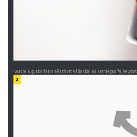
Kezdje a gyakorlatot ellazított vállakkal és semleges fejhelyzet
2