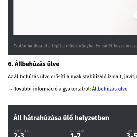
Ezután hajlítsa el a fejét a másik irányba, és ismét hozza viss
6. Állbehúzás ülve
Az állbehúzás ülve erősíti a nyak stabilizáló izmait, javít
→ További információ a gyakorlatról:
Állbehúzás ülve
Áll hátrahúzása ülő helyzetben
ISMÉTLÉS
SOROZAT
TARTS
2-3
1-2
3-