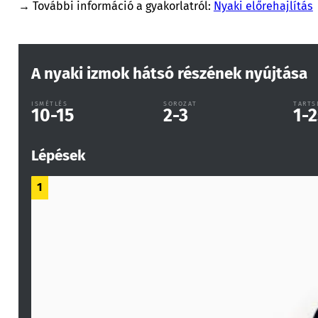
→ További információ a gyakorlatról:
Nyaki előrehajlítás
A nyaki izmok hátsó részének nyújtása
ISMÉTLÉS
SOROZAT
TARTS
10-15
2-3
1-2
Lépések
1