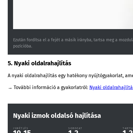
Ezután fordítsa el a fejét a másik irányba, tartsa meg a mozdul
pozícióba.
5. Nyaki oldalrahajlítás
A nyaki oldalrahajlítás egy hatékony nyújtógyakorlat, amel
→ További információ a gyakorlatról:
Nyaki oldalrahajlítá
Nyaki izmok oldalsó hajlítása
ISMÉTLÉS
SOROZAT
TARTS