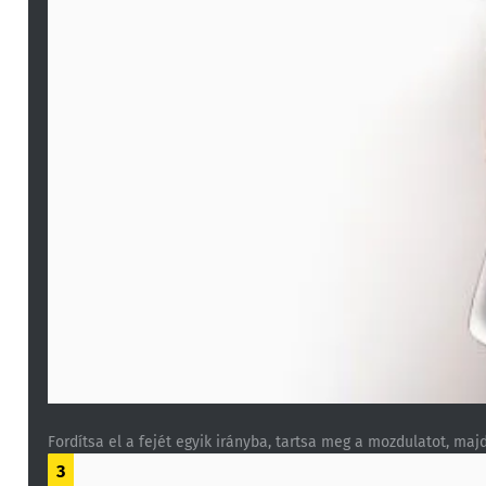
Fordítsa el a fejét egyik irányba, tartsa meg a mozdulatot, maj
3