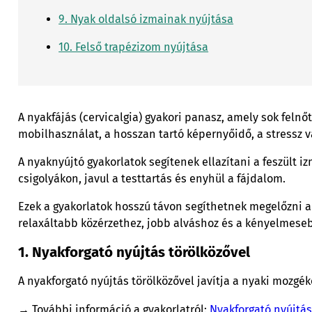
9. Nyak oldalsó izmainak nyújtása
10. Felső trapézizom nyújtása
A nyakfájás (cervicalgia) gyakori panasz, amely sok felnő
mobilhasználat, a hosszan tartó képernyőidő, a stressz v
A nyaknyújtó gyakorlatok segítenek ellazítani a feszült i
csigolyákon, javul a testtartás és enyhül a fájdalom.
Ezek a gyakorlatok hosszú távon segíthetnek megelőzni a 
relaxáltabb közérzethez, jobb alváshoz és a kényelmes
1. Nyakforgató nyújtás törölközővel
A nyakforgató nyújtás törölközővel javítja a nyaki mozgék
→ További információ a gyakorlatról:
Nyakforgató nyújtás