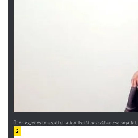
Üljön egyenesen a székre. A törülközőt hosszában csavarja fel,
2