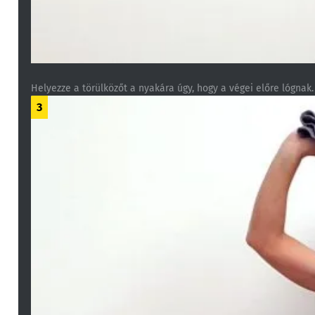
Helyezze a törülközőt a nyakára úgy, hogy a végei előre lógnak.
3