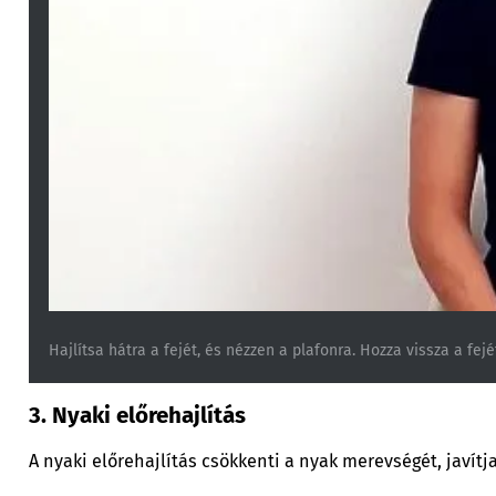
Hajlítsa hátra a fejét, és nézzen a plafonra. Hozza vissza a fejé
3. Nyaki előrehajlítás
A nyaki előrehajlítás csökkenti a nyak merevségét, javítj