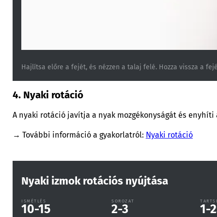
Hajlítsa előre a fejét, és nézzen a talaj felé. Hozza vissza a fej
4. Nyaki rotáció
A nyaki rotáció javítja a nyak mozgékonyságát és enyhíti
→ További információ a gyakorlatról:
Nyaki rotáció
Nyaki izmok rotációs nyújtása
ISMÉTLÉS
SOROZAT
TARTS
10-15
2-3
1-2