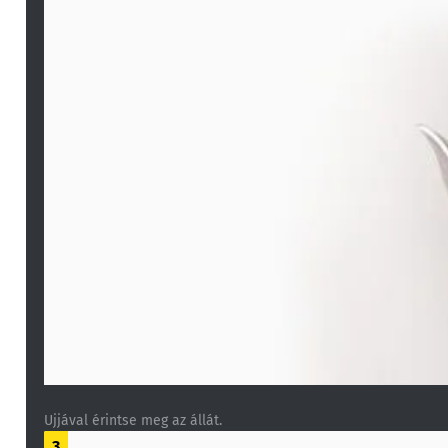
Ujjával érintse meg az állát.
3