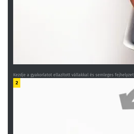
Kezdje a gyakorlatot ellazított vállakkal és semleges fejhelyzet
2