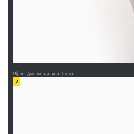
Üljön egyenesen, a hátát tartva.
2