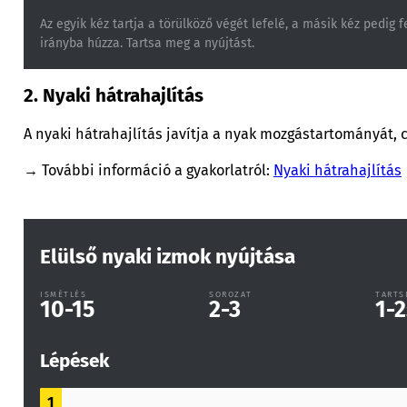
Az egyik kéz tartja a törülköző végét lefelé, a másik kéz pedig 
irányba húzza. Tartsa meg a nyújtást.
2. Nyaki hátrahajlítás
A nyaki hátrahajlítás javítja a nyak mozgástartományát, c
→ További információ a gyakorlatról:
Nyaki hátrahajlítás
Elülső nyaki izmok nyújtása
ISMÉTLÉS
SOROZAT
TARTS
10-15
2-3
1-2
Lépések
1