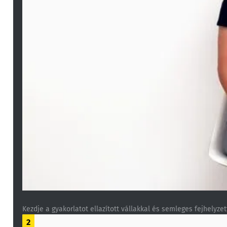
Kezdje a gyakorlatot ellazított vállakkal és semleges fejhelyzet
2