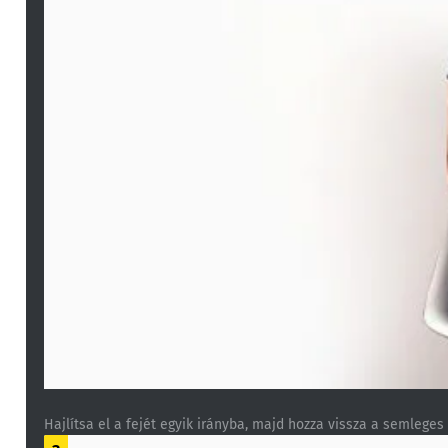
Hajlítsa el a fejét egyik irányba, majd hozza vissza a semleges