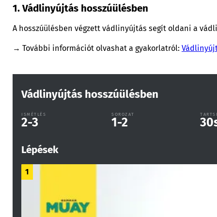
1. Vádlinyújtás hosszúülésben
A hosszúülésben végzett vádlinyújtás segít oldani a vádli
→ További információt olvashat a gyakorlatról:
Vádlinyúj
Vádlinyújtás hosszúülésben
ISMÉTLÉS
SOROZAT
TARTS
2-3
1-2
30
Lépések
1