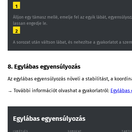
1
Álljon egy támasz mellé, emelje fel az egyik lábát, egyensúlyo
lassan engedje le.
2
A sorozat után váltson lábat, és nehezítse a gyakorlatot a sze
8. Egylábas egyensúlyozás
Az egylábas egyensúlyozás növeli a stabilitást, a koordin
→ További információt olvashat a gyakorlatról:
Egylábas 
Egylábas egyensúlyozás
ISMÉTLÉS
SOROZAT
TARTS