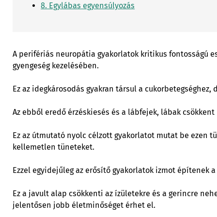
8. Egylábas egyensúlyozás
A perifériás neuropátia gyakorlatok kritikus fontosságú e
gyengeség kezelésében.
Ez az idegkárosodás gyakran társul a cukorbetegséghez, 
Az ebből eredő érzéskiesés és a lábfejek, lábak csökkent i
Ez az útmutató nyolc célzott gyakorlatot mutat be ezen tü
kellemetlen tüneteket.
Ezzel egyidejűleg az erősítő gyakorlatok izmot építenek a 
Ez a javult alap csökkenti az ízületekre és a gerincre ne
jelentősen jobb életminőséget érhet el.