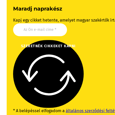
Maradj naprakész
Kapj egy cikket hetente, amelyet magyar szakértők írt
SZERETNÉK CIKKEKET KAPNI
* A belépéssel elfogadom a
általános szerződési felté