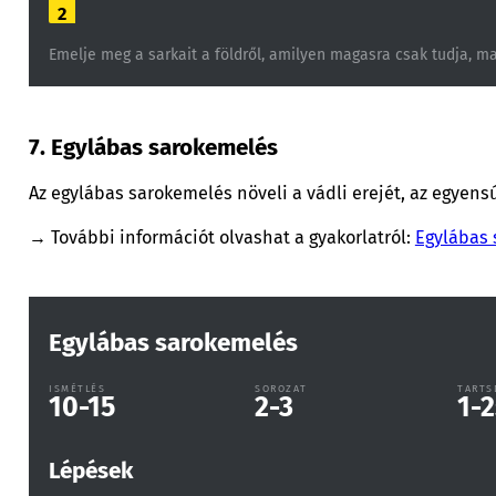
2
Emelje meg a sarkait a földről, amilyen magasra csak tudja, ma
7. Egylábas sarokemelés
Az egylábas sarokemelés növeli a vádli erejét, az egyensú
→ További információt olvashat a gyakorlatról:
Egylábas
Egylábas sarokemelés
ISMÉTLÉS
SOROZAT
TARTS
10-15
2-3
1-2
Lépések