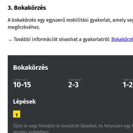
3. Bokakörzés
A bokakörzés egy egyszerű mobilitási gyakorlat, amely segí
megőrzéséhez.
→ További információt olvashat a gyakorlatról:
Bokakörz
Bokakörzés
ISMÉTLÉS
SOROZAT
TARTS
10-15
2-3
1-2
Lépések
1
Üljön le vagy feküdjön le kinyújtott lábakkal, és helyezzen egy
mozgás érdekében.