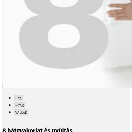
HÁT
NYAK
VÁLLAK
8 hátgyakorlat és nyújtás