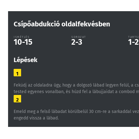
Csípőabdukció oldalfekvésben
ISMÉTLÉS
SOROZAT
TARTS
10-15
2-3
1-2
Lépések
1
Feküdj az oldaladra úgy, hogy a dolgozó lábad legyen felül, a c
tested egyenes vonalban, és húzd fel a lábujjaidat a combod 
2
Emeld meg a felső lábadat körülbelül 30 cm-re a sarkaddal vez
engedd vissza a lábad.