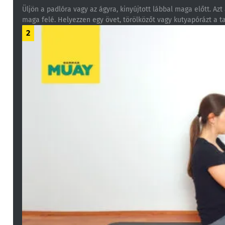
Üljön a padlóra vagy az ágyra, kinyújtott lábbal maga előtt. Az
maga felé. Helyezzen egy övet, törölközőt vagy kutyapórázt a ta
2