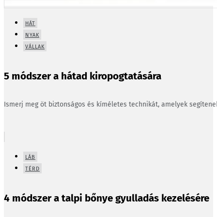
HÁT
NYAK
VÁLLAK
5 módszer a hátad kiropogtatására
Ismerj meg öt biztonságos és kíméletes technikát, amelyek segíten
LÁB
TÉRD
4 módszer a talpi bőnye gyulladás kezelésére