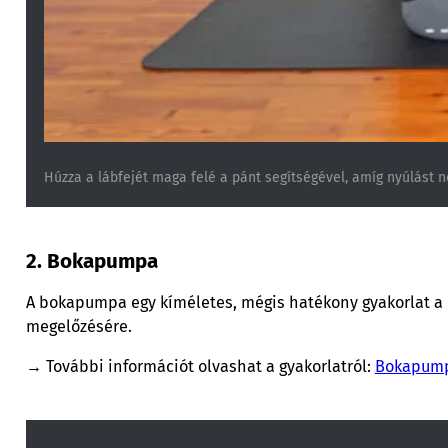
Húzza a lábfejét maga felé a pánt segítségével, amíg nyúlást 
2. Bokapumpa
A bokapumpa egy kíméletes, mégis hatékony gyakorlat a k
megelőzésére.
→ További információt olvashat a gyakorlatról:
Bokapum