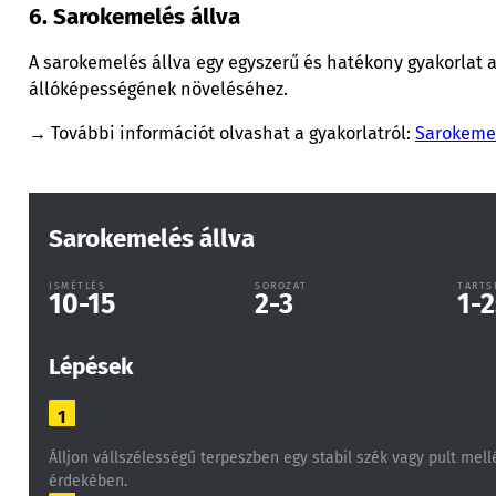
6. Sarokemelés állva
A sarokemelés állva egy egyszerű és hatékony gyakorlat a 
állóképességének növeléséhez.
→ További információt olvashat a gyakorlatról:
Sarokemel
Sarokemelés állva
ISMÉTLÉS
SOROZAT
TARTS
10-15
2-3
1-2
Lépések
1
Álljon vállszélességű terpeszben egy stabil szék vagy pult me
érdekében.