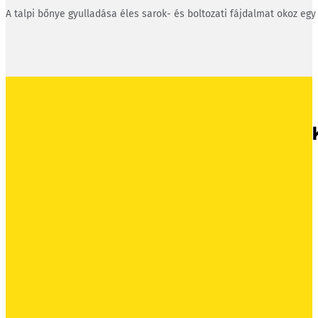
A talpi bőnye gyulladása éles sarok- és boltozati fájdalmat okoz egy