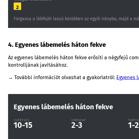
2
Forgassa a lábfejét lassú körökben az egyik irányba, majd a má
4. Egyenes lábemelés háton fekve
Az egyenes lábemelés háton fekve erősíti a négyfejű comb
kontrolljának javításához.
→ További információt olvashat a gyakorlatról:
Egyenes l
Egyenes lábemelés háton fekve
ISMÉTLÉS
SOROZAT
TARTS
10-15
2-3
1-2