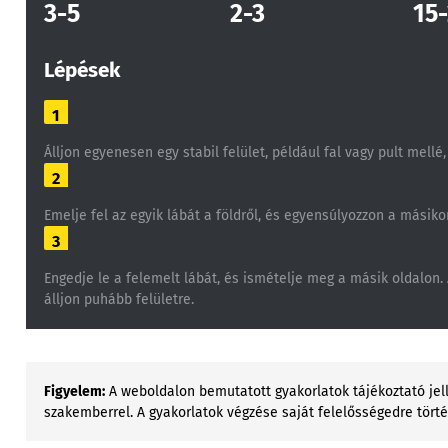
3-5
2-3
15
Lépések
1
Álljon egyenesen egy stabil felület, például fal vagy pult mel
2
Emelje fel az egyik lábát a földről, és egyensúlyozzon a másiko
3
Engedje le a felemelt lábát, és ismételje meg a másik oldalon
álljon puhább felületre.
Figyelem:
A weboldalon bemutatott gyakorlatok tájékoztató jell
szakemberrel. A gyakorlatok végzése saját felelősségedre tört