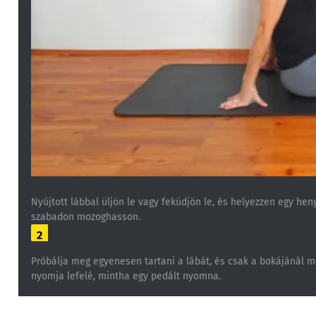
Nyújtott lábbal üljön le vagy feküdjön le, és helyezzen egy hen
szabadon mozoghasson.
2
Próbálja meg egyenesen tartani a lábát, és csak a bokájánál m
nyomja lefelé, mintha egy pedált nyomna.