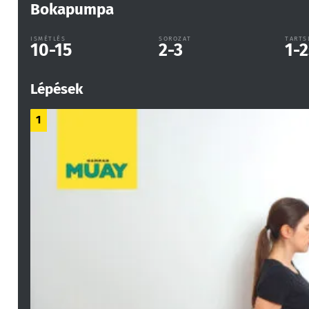
Bokapumpa
ISMÉTLÉS
SOROZAT
TARTS
10-15
2-3
1-2
Lépések
1