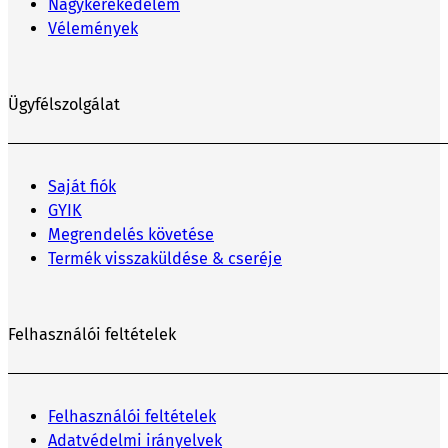
Nagykerekedelem
Vélemények
Ügyfélszolgálat
Saját fiók
GYIK
Megrendelés követése
Termék visszaküldése & cseréje
Felhasználói feltételek
Felhasználói feltételek
Adatvédelmi irányelvek