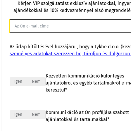
Kérjen VIP szolgáltatást exkluzív ajánlatokkal, ingye
ajándékokkal és 10% kedvezménnyel első megrendelé
Az űrlap kitöltésével hozzájárul, hogy a Tykhe d.o.o. (kez
személyes adatokat szerezzen be, tároljon és dolgozzon 
Közvetlen kommunikáció különleges
Igen
Nem
ajánlatokról és egyéb tartalmakról e-m
keresztül*
Kommunikáció az Ön profiljára szabott
Igen
Nem
ajánlatokkal és tartalmakkal*