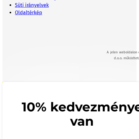
Süti irányelvek
Oldaltérkép
A jelen weboldalon 
d.o.o. működteti
10% kedvezmény
van