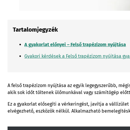
Tartalomjegyzék
A gyakorlat előnyei – Felső trapézizom nyújtása
Gyakori kérdések a Felső trapézizom nyújtása gya
A felső trapézizom nyújtása az egyik legegyszerűbb, mégi
akik sok időt töltenek ülőmunkával vagy számítógép előtt
Ez a gyakorlat elősegíti a vérkeringést, javítja a vállíz
elvégezhető, eszközök nélkül. Alkalmazható bemelegítés