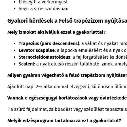
Elősegíti a vérkeringést
Segít a stresszoldásban
Gyakori kérdések a Felső trapézizom nyújtása
Mely izmokat aktiváljuk ezzel a gyakorlattal?
Trapezius (pars descendens)
: a vállat és nyakat mo
Levator scapulae
: a lapocka emeléséért és a nyak o
Sternocleidomastoideus
: a fej forgatásáért és dönt
Scaleni
: a nyak elülső részén található izmok, ame
Milyen gyakran végezhető a felső trapézizom nyújtása
Ajánlott napi 2–3 alkalommal elvégezni, különösen ülőm
Vannak-e egészségügyi korlátozások vagy óvintézkedé
Ha szúró fájdalmat, zsibbadást vagy szédülést tapasztals
Melyik edzésprogram tartalmazza ezt a gyakorlatot?