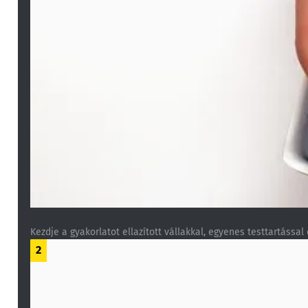
Kezdje a gyakorlatot ellazított vállakkal, egyenes testtartással
2