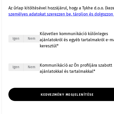
Az űrlap kitöltésével hozzájárul, hogy a Tykhe d.o.o. (kez
személyes adatokat szerezzen be, tároljon és dolgozzon 
Közvetlen kommunikáció különleges
Igen
Nem
ajánlatokról és egyéb tartalmakról e-m
keresztül*
Kommunikáció az Ön profiljára szabott
Igen
Nem
ajánlatokkal és tartalmakkal*
KEDVEZMÉNY MEGJELENÍTÉSE