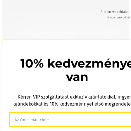
A jelen weboldalon 
d.o.o. működteti
10% kedvezmény
van
Kérjen VIP szolgáltatást exkluzív ajánlatokkal, ingye
ajándékokkal és 10% kedvezménnyel első megrendelé