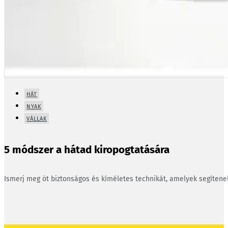
HÁT
NYAK
VÁLLAK
5 módszer a hátad kiropogtatására
Ismerj meg öt biztonságos és kíméletes technikát, amelyek segíten