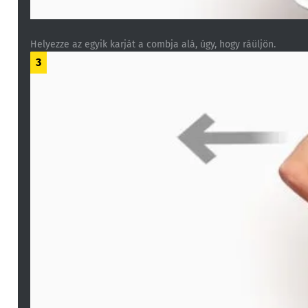
Helyezze az egyik karját a combja alá, úgy, hogy ráüljön.
3