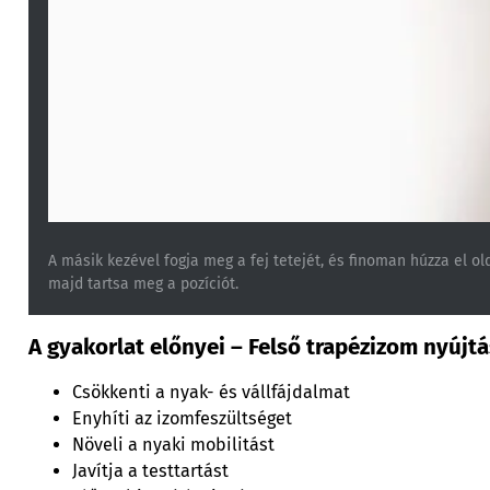
A másik kezével fogja meg a fej tetejét, és finoman húzza el ol
majd tartsa meg a pozíciót.
A gyakorlat előnyei – Felső trapézizom nyújt
Csökkenti a nyak- és vállfájdalmat
Enyhíti az izomfeszültséget
Növeli a nyaki mobilitást
Javítja a testtartást