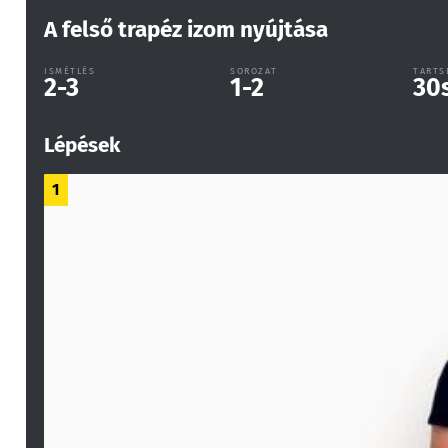
A felső trapéz izom nyújtása
ISMÉTLÉS
SOROZAT
TARTS
2-3
1-2
30
Lépések
1