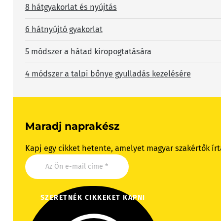
8 hátgyakorlat és nyújtás
6 hátnyújtó gyakorlat
5 módszer a hátad kiropogtatására
4 módszer a talpi bőnye gyulladás kezelésére
Maradj naprakész
Kapj egy cikket hetente, amelyet magyar szakértők írt
SZERETNÉK CIKKEKET KAPNI