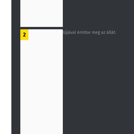
Ujjával érintse meg az állát.
2