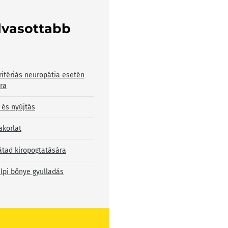
lvasottabb
rifériás neuropátia esetén
bra
 és nyújtás
akorlat
átad kiropogtatására
lpi bőnye gyulladás