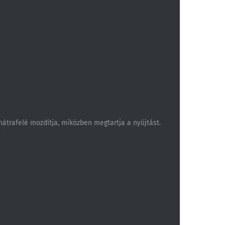
 hátrafelé mozdítja, miközben megtartja a nyújtást.