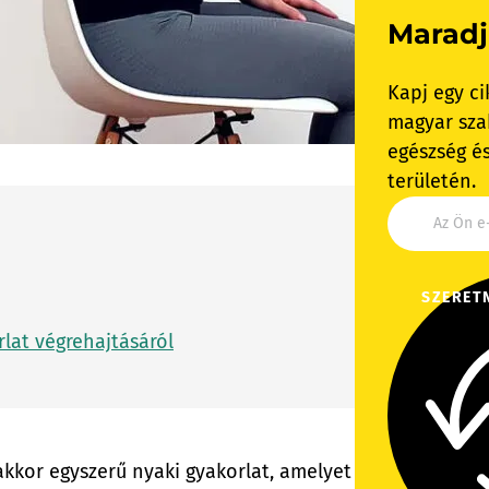
Maradj
Kapj egy ci
magyar szak
egészség és
területén.
SZERET
rlat végrehajtásáról
akkor egyszerű nyaki gyakorlat, amelyet bárki könnyedé