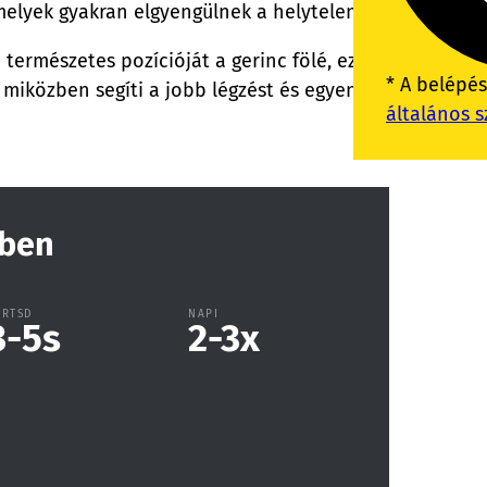
amelyek gyakran elgyengülnek a helytelen testtartás, pél
fej természetes pozícióját a gerinc fölé, ezzel csökken
* A belépé
, miközben segíti a jobb légzést és egyensúlyt is. Nagy
általános s
tben
ARTSD
NAPI
3-5
s
2-3
x