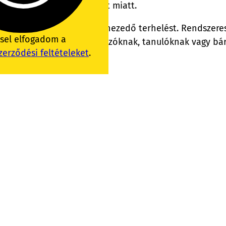
dául előre hajló fejhelyzet miatt.
tve a nyakra és a vállakra nehezedő terhelést. Rendszere
ssel elfogadom a
szerű választás irodai dolgozóknak, tanulóknak vagy bár
zerződési feltételeket
.