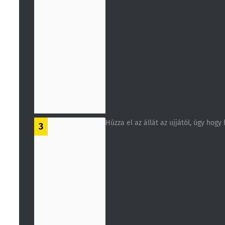
Húzza el az állát az ujjától, úgy hogy
3