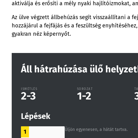
aktiválja és erősíti a mély nyaki hajlítóizmokat, 
Az ülve végzett állbehúzás segít visszaállítani a 
hozzájárul a fejfájás és a feszültség enyhítéséhez
gyakran néz képernyőt.
Áll hátrahúzása ülő helyze
ISMÉTLÉS
SOROZAT
T
2-3
1-2
Lépések
Üljön egyenesen, a hátát tartva.
1