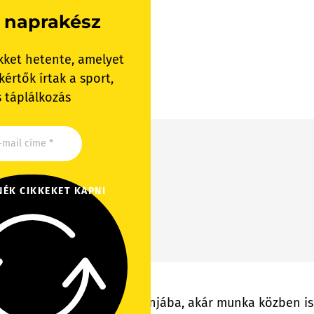
 naprakész
kket hetente, amelyet
értők írtak a sport,
 táplálkozás
NÉK CIKKEKET KAPNI
n beilleszthet a napi rutinjába, akár munka közben is