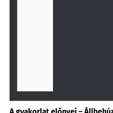
A gyakorlat előnyei – Állbehú