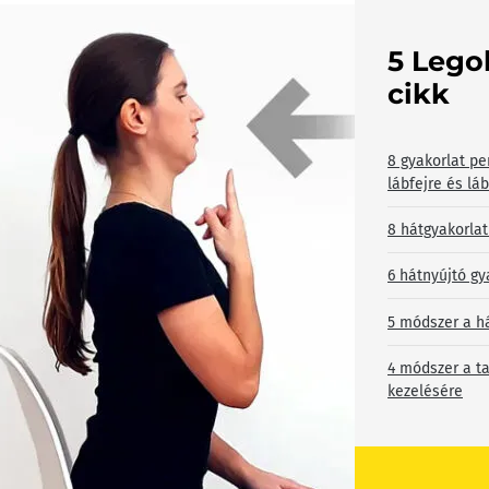
5 Lego
cikk
8 gyakorlat pe
lábfejre és lá
8 hátgyakorlat
6 hátnyújtó gy
5 módszer a h
4 módszer a ta
kezelésére