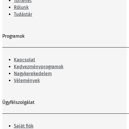
Történet
Rólunk
Tudástár
Programok
Kapcsolat
Kedvezményprogramok
Nagykerekedelem
Vélemények
Ügyfélszolgálat
Saját fiók