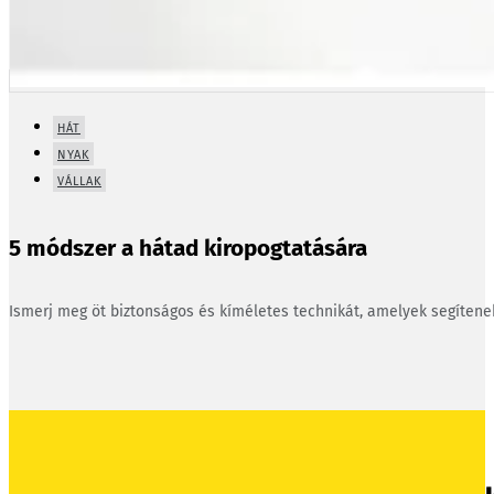
HÁT
NYAK
VÁLLAK
5 módszer a hátad kiropogtatására
Ismerj meg öt biztonságos és kíméletes technikát, amelyek segíten