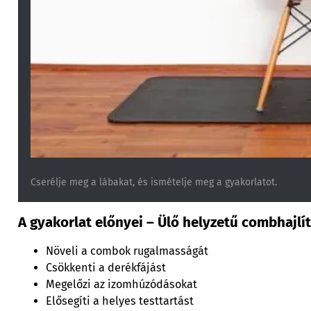
Cserélje meg a lábakat, és ismételje meg a gyakorlatot.
A gyakorlat előnyei – Ülő helyzetű combhajlí
Növeli a combok rugalmasságát
Csökkenti a derékfájást
Megelőzi az izomhúzódásokat
Elősegíti a helyes testtartást