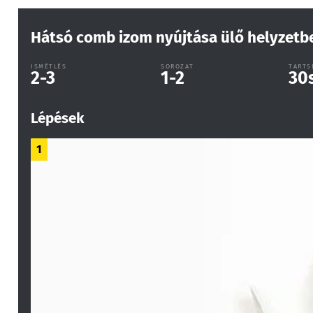
Hátsó comb izom nyújtása ülő helyzetb
ISMÉTLÉS
SOROZAT
TARTS
2-3
1-2
30
Lépések
1