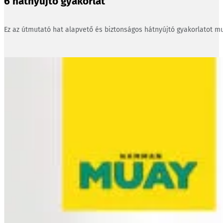
6 hátnyújtó gyakorlat
Ez az útmutató hat alapvető és biztonságos hátnyújtó gyakorlatot mu