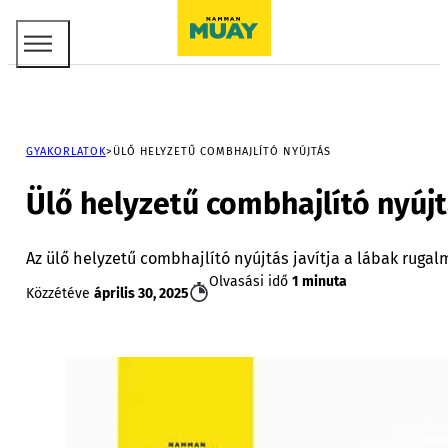
GYAKORLATOK
ÜLŐ HELYZETŰ COMBHAJLÍTÓ NYÚJTÁS
Ülő helyzetű combhajlító nyúj
Az ülő helyzetű combhajlító nyújtás javítja a lábak ruga
Olvasási idő
1 minuta
Közzétéve
április 30, 2025