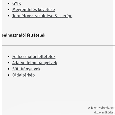
GYIK
Megrendelés követése
Termék visszaküldése & cseréje
Felhasználói feltételek
Felhasználói feltételek
Adatvédelmi irányelvek
Süti irányelvek
Oldaltérkép
A jelen weboldalon 
d.o.o. működteti