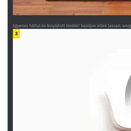
Egyenes háttal és kinyújtott térddel hajoljon előre lassan, amíg
3