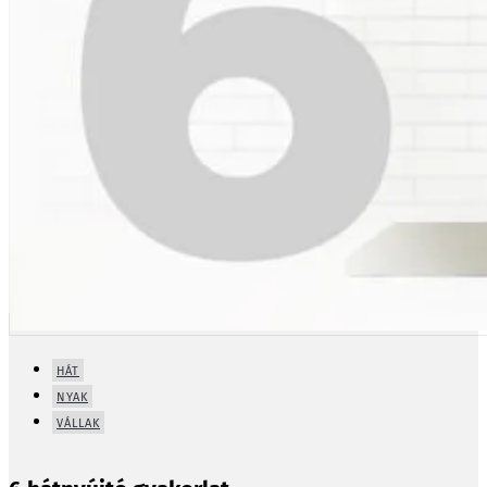
HÁT
NYAK
VÁLLAK