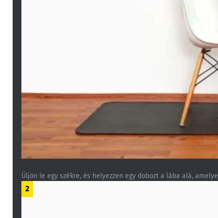
Üljön le egy székre, és helyezzen egy dobozt a lába alá, amelye
2