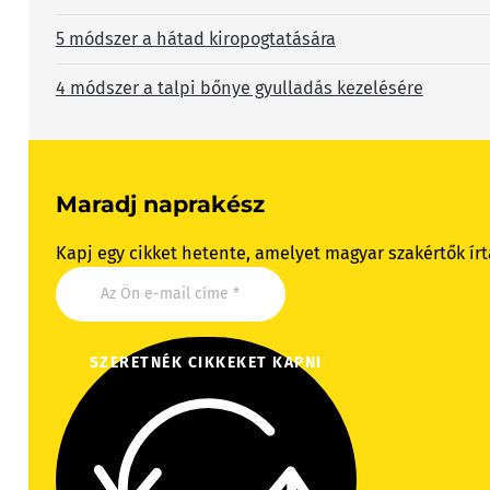
5 módszer a hátad kiropogtatására
4 módszer a talpi bőnye gyulladás kezelésére
Maradj naprakész
Kapj egy cikket hetente, amelyet magyar szakértők írt
SZERETNÉK CIKKEKET KAPNI