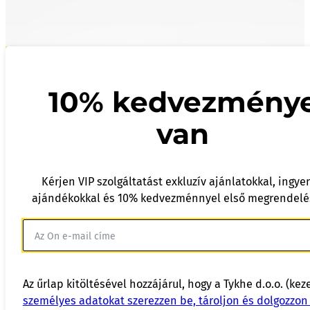
10% kedvezmény
van
Kérjen VIP szolgáltatást exkluzív ajánlatokkal, ingye
ajándékokkal és 10% kedvezménnyel első megrendelé
Az űrlap kitöltésével hozzájárul, hogy a Tykhe d.o.o. (kez
személyes adatokat szerezzen be, tároljon és dolgozzon 