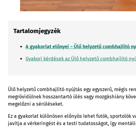
Tartalomjegyzék
A gyakorlat előnyei – Ülő helyzetű combhajlító ny
Gyakori kérdések az Ülő helyzetű combhajlító nyú
Ülő helyzetű combhajlító nyújtás egy egyszerű, mégis re
megrövidülnek hosszantartó ülés vagy mozgáshiány követk
megelőzni a sérüléseket.
Ez a gyakorlat különösen előnyös lehet futók, sportolók v
javítja a vérkeringést és a testi tudatosságot, így mentá