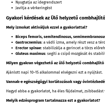
Nyugtatja az idegrendszert
Javítja a vérkeringést
Gyakori kérdések az Ülő helyzetű combhajlító
Mely izmokat aktiváljuk ezzel a gyakorlattal?
Biceps femoris, semitendinosus, semimembranosu
Gastrocnemius
: a vádli izma, amely részt vesz a t
Erector spinae
: stabilizálja a gerincet a törzs előre
Gluteus maximus
: segíti a csípő mozgását és stabil
Milyen gyakran végezhető az ülő helyzetű combhajlító
Ajánlott napi 10–15 alkalommal elvégezni ezt a nyújtást.
Vannak-e egészségügyi korlátozások vagy óvintézkedé
Hagyd abba a gyakorlatot, ha éles fájdalmat, zsibbadást
Melyik edzésprogram tartalmazza ezt a gyakorlatot?