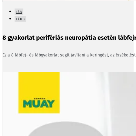
LÁB
TÉRD
8 gyakorlat perifériás neuropátia esetén lábfejr
Ez a 8 lábfej- és lábgyakorlat segít javítani a keringést, az érzékelés