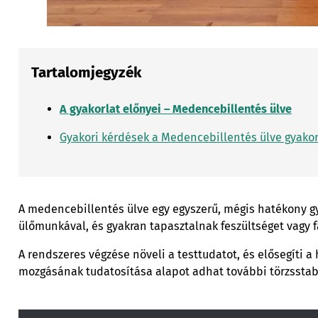
Tartalomjegyzék
A gyakorlat előnyei – Medencebillentés ülve
Gyakori kérdések a Medencebillentés ülve gyakor
A medencebillentés ülve egy egyszerű, mégis hatékony gyak
ülőmunkával, és gyakran tapasztalnak feszültséget vagy fá
A rendszeres végzése növeli a testtudatot, és elősegíti a
mozgásának tudatosítása alapot adhat további törzsstabi