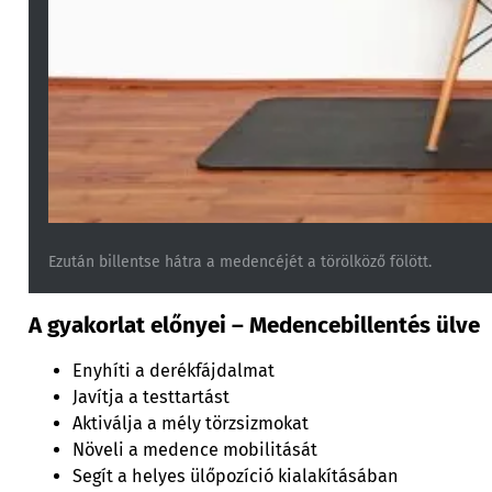
Ezután billentse hátra a medencéjét a törölköző fölött.
A gyakorlat előnyei – Medencebillentés ülve
Enyhíti a derékfájdalmat
Javítja a testtartást
Aktiválja a mély törzsizmokat
Növeli a medence mobilitását
Segít a helyes ülőpozíció kialakításában