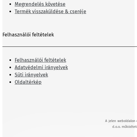
Megrendelés követése
Termék visszaküldése & cseréje
Felhasználói feltételek
Felhasználói feltételek
Adatvédelmi irányelvek
Süti irányelvek
Oldaltérkép
A jelen weboldalon 
d.o.o. működteti