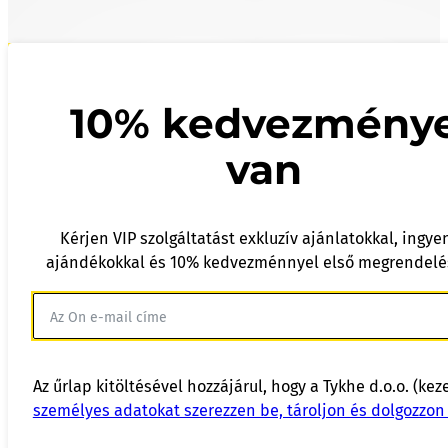
10% kedvezmény
van
Kérjen VIP szolgáltatást exkluzív ajánlatokkal, ingye
ajándékokkal és 10% kedvezménnyel első megrendelé
Az űrlap kitöltésével hozzájárul, hogy a Tykhe d.o.o. (kez
személyes adatokat szerezzen be, tároljon és dolgozzon 