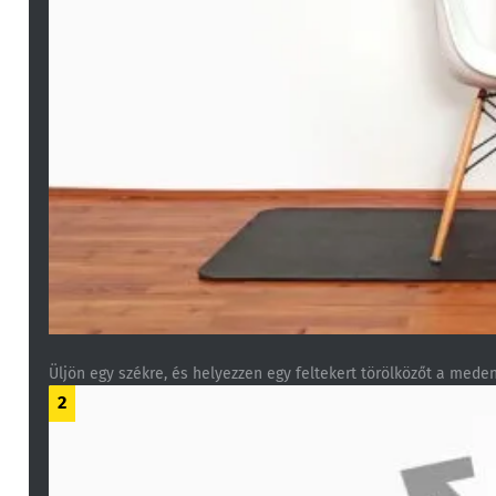
Üljön egy székre, és helyezzen egy feltekert törölközőt a mede
2