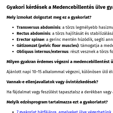
Gyakori kérdések a Medencebillentés ülve gy
Mely izmokat dolgoztat meg ez a gyakorlat?
Transversus abdominis
: a törzs legmélyebb hasizma
Rectus abdominis
: a törzs hajlítását és stabilizálás
Erector spinae
: a gerinc mentén húzódik, segíti an
Gátizomzat (pelvic floor muscles)
: támogatja a med
Obliquus internus/externus
: részt vesznek a törzs 
Milyen gyakran érdemes végezni a medencebillentést ü
Ajánlott napi 10–15 alkalommal végezni, különösen ülő é
Vannak-e ellenjavallatok vagy óvintézkedések?
Ha fájdalmat vagy feszülést tapasztalsz a derékban vagy 
Melyik edzésprogram tartalmazza ezt a gyakorlatot?
7 gyakorlat hátfájásra, amelyeket ülve végezhetünk