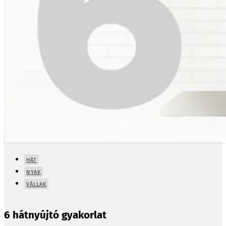
HÁT
NYAK
VÁLLAK
6 hátnyújtó gyakorlat