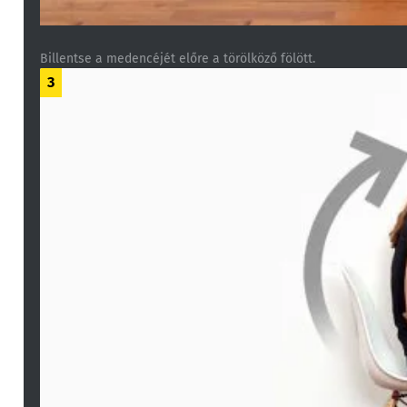
Billentse a medencéjét előre a törölköző fölött.
3