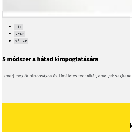
HÁT
NYAK
VÁLLAK
5 módszer a hátad kiropogtatására
Ismerj meg öt biztonságos és kíméletes technikát, amelyek segíten