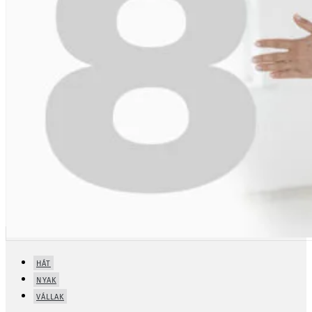
HÁT
NYAK
VÁLLAK