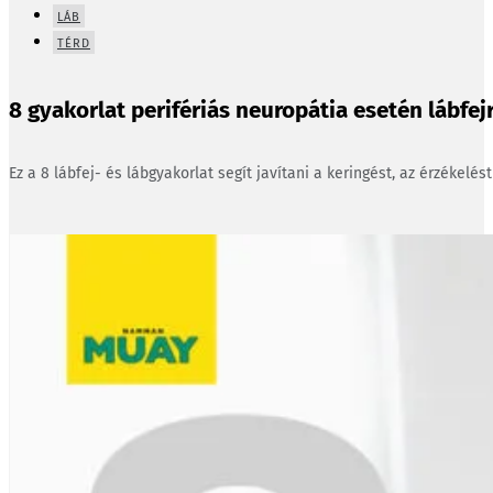
LÁB
TÉRD
8 gyakorlat perifériás neuropátia esetén lábfejr
Ez a 8 lábfej- és lábgyakorlat segít javítani a keringést, az érzékelés