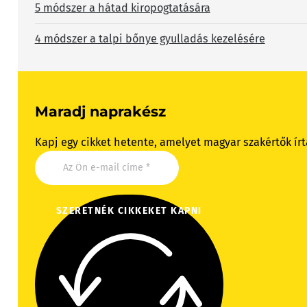
5 módszer a hátad kiropogtatására
4 módszer a talpi bőnye gyulladás kezelésére
Maradj naprakész
Kapj egy cikket hetente, amelyet magyar szakértők írt
SZERETNÉK CIKKEKET KAPNI