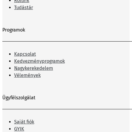
Rólunk
Tudástár
Programok
Kapcsolat
Kedvezményprogramok
Nagykerekedelem
Vélemények
Ügyfélszolgálat
Saját fiók
GYIK