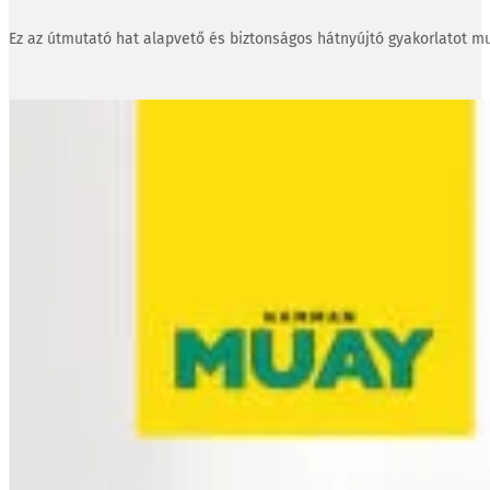
Ez az útmutató hat alapvető és biztonságos hátnyújtó gyakorlatot mu