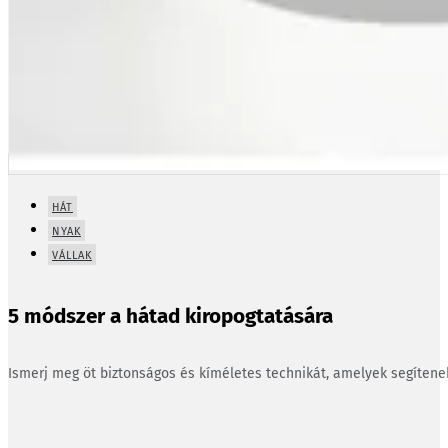
HÁT
NYAK
VÁLLAK
5 módszer a hátad kiropogtatására
Ismerj meg öt biztonságos és kíméletes technikát, amelyek segíten