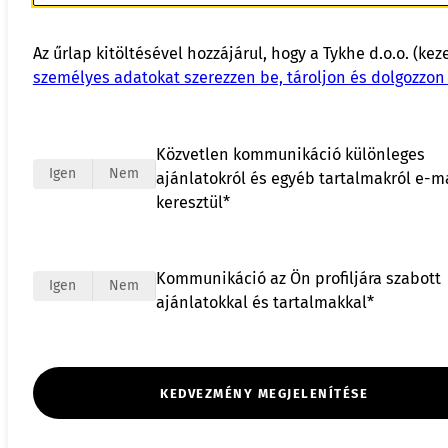
Az űrlap kitöltésével hozzájárul, hogy a Tykhe d.o.o. (kez
személyes adatokat szerezzen be, tároljon és dolgozzon 
Közvetlen kommunikáció különleges
Igen
Nem
ajánlatokról és egyéb tartalmakról e-m
keresztül*
Kommunikáció az Ön profiljára szabott
Igen
Nem
ajánlatokkal és tartalmakkal*
KEDVEZMÉNY MEGJELENÍTÉSE