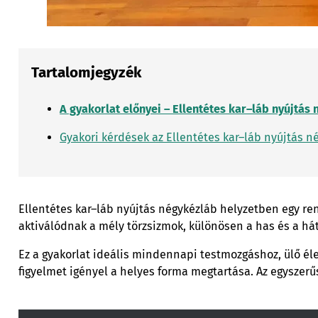
Tartalomjegyzék
A gyakorlat előnyei – Ellentétes kar–láb nyújtás
Gyakori kérdések az Ellentétes kar–láb nyújtás 
Ellentétes kar–láb nyújtás négykézláb helyzetben egy rend
aktiválódnak a mély törzsizmok, különösen a has és a há
Ez a gyakorlat ideális mindennapi testmozgáshoz, ülő éle
figyelmet igényel a helyes forma megtartása. Az egyszer