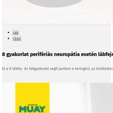
LÁB
TÉRD
8 gyakorlat perifériás neuropátia esetén lábfejr
Ez a 8 lábfej- és lábgyakorlat segít javítani a keringést, az érzékelés