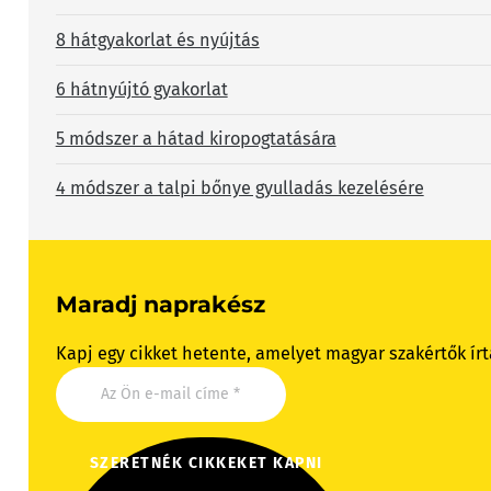
8 hátgyakorlat és nyújtás
6 hátnyújtó gyakorlat
5 módszer a hátad kiropogtatására
4 módszer a talpi bőnye gyulladás kezelésére
Maradj naprakész
Kapj egy cikket hetente, amelyet magyar szakértők írt
SZERETNÉK CIKKEKET KAPNI