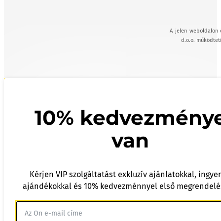
A jelen weboldalon 
d.o.o. működteti
10% kedvezmény
van
Kérjen VIP szolgáltatást exkluzív ajánlatokkal, ingye
ajándékokkal és 10% kedvezménnyel első megrendelé