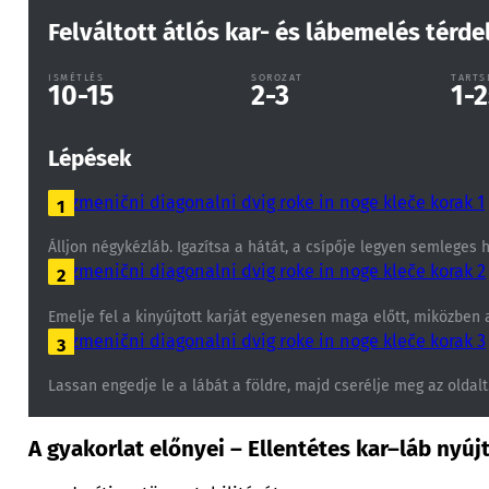
Felváltott átlós kar- és lábemelés térd
ISMÉTLÉS
SOROZAT
TARTS
10-15
2-3
1-2
Lépések
1
Álljon négykézláb. Igazítsa a hátát, a csípője legyen semleges 
2
Emelje fel a kinyújtott karját egyenesen maga előtt, miközben a
3
Lassan engedje le a lábát a földre, majd cserélje meg az oldalt
A gyakorlat előnyei – Ellentétes kar–láb nyú