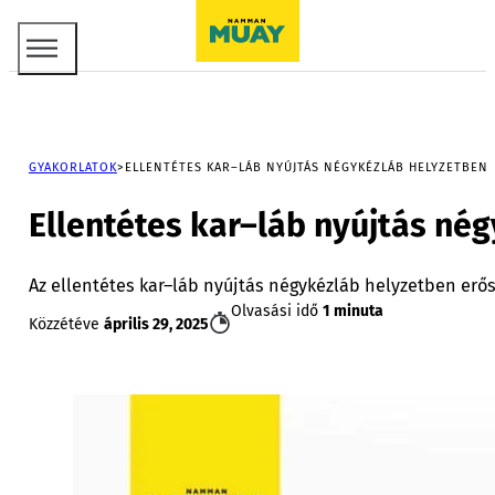
GYAKORLATOK
ELLENTÉTES KAR–LÁB NYÚJTÁS NÉGYKÉZLÁB HELYZETBEN
Ellentétes kar–láb nyújtás né
Az ellentétes kar–láb nyújtás négykézláb helyzetben erősí
Olvasási idő
1 minuta
Közzétéve
április 29, 2025