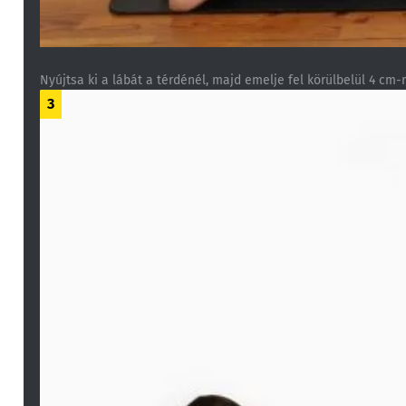
Nyújtsa ki a lábát a térdénél, majd emelje fel körülbelül 4 cm-re
3