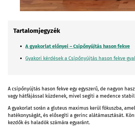
Tartalomjegyzék
A gyakorlat előnyei – Csípőnyújtás hason fekve
Gyakori kérdések a Csípőnyújtás hason fekve gya
A csípőnyújtás hason fekve egy egyszerű, de nagyon hasz
vagy hátfájással küzdenek, mivel segíti a medence stabilit
A gyakorlat során a gluteus maximus kerül fókuszba, ame
hatékonyságát, és elősegíti a gerinc alátámasztását. Kön
kezdők és haladók számára egyaránt.