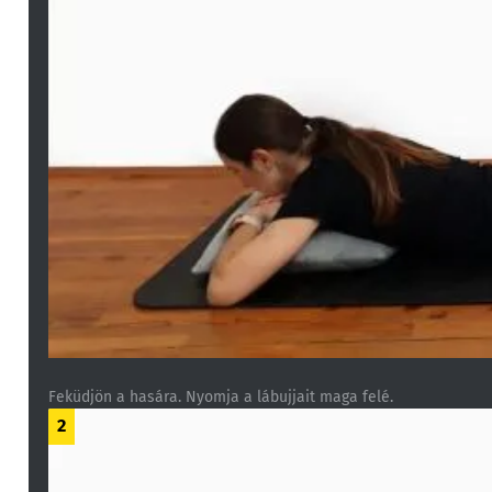
Feküdjön a hasára. Nyomja a lábujjait maga felé.
2