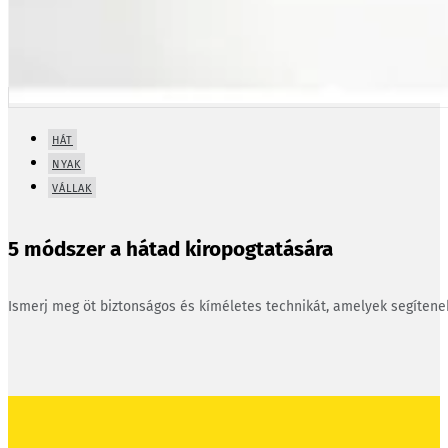
HÁT
NYAK
VÁLLAK
5 módszer a hátad kiropogtatására
Ismerj meg öt biztonságos és kíméletes technikát, amelyek segíten