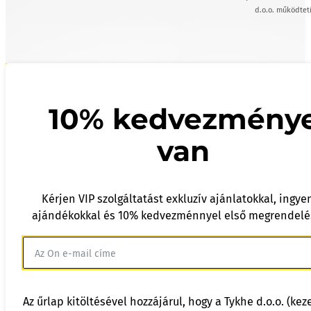
d.o.o. működteti
10% kedvezmény
van
Kérjen VIP szolgáltatást exkluzív ajánlatokkal, ingye
ajándékokkal és 10% kedvezménnyel első megrendelé
Az űrlap kitöltésével hozzájárul, hogy a Tykhe d.o.o. (kez