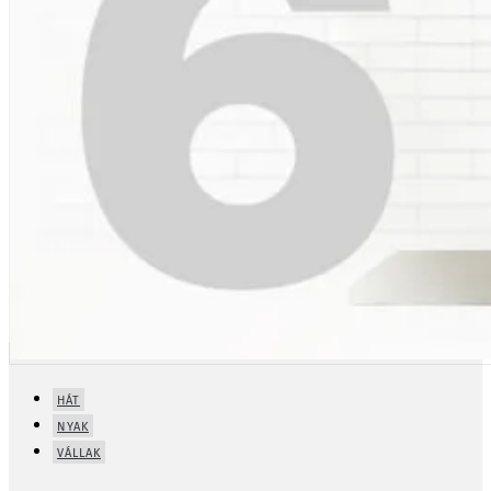
HÁT
NYAK
VÁLLAK