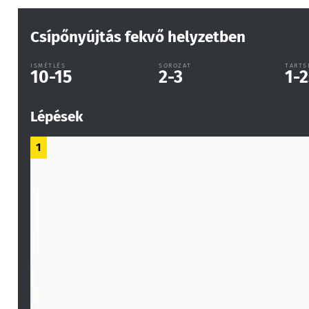
Csípőnyújtás fekvő helyzetben
ISMÉTLÉS
SOROZAT
TARTS
10-15
2-3
1-2
Lépések
1