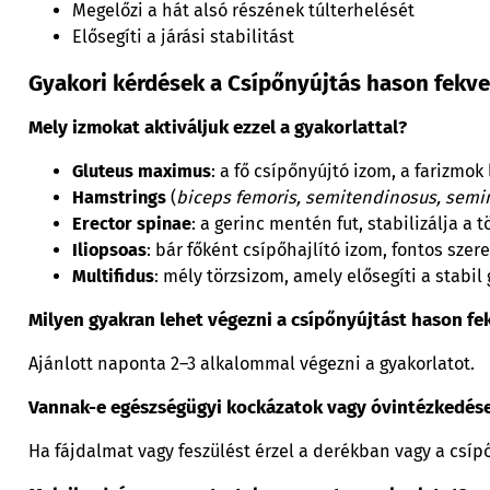
Megelőzi a hát alsó részének túlterhelését
Elősegíti a járási stabilitást
Gyakori kérdések a Csípőnyújtás hason fekve
Mely izmokat aktiváljuk ezzel a gyakorlattal?
Gluteus maximus
: a fő csípőnyújtó izom, a farizmo
Hamstrings
(
biceps femoris, semitendinosus, se
Erector spinae
: a gerinc mentén fut, stabilizálja a t
Iliopsoas
: bár főként csípőhajlító izom, fontos sze
Multifidus
: mély törzsizom, amely elősegíti a stabi
Milyen gyakran lehet végezni a csípőnyújtást hason fe
Ajánlott naponta 2–3 alkalommal végezni a gyakorlatot.
Vannak-e egészségügyi kockázatok vagy óvintézkedés
Ha fájdalmat vagy feszülést érzel a derékban vagy a csíp