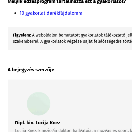
Melyik edzésprogram tartalmazza ezt a gyakorlatot?
10 gyakorlat derékfájdalomra
Figyelem:
A weboldalon bemutatott gyakorlatok tájékoztató jell
szakemberrel. A gyakorlatok végzése saját felelősségedre tört
A bejegyzés szerzője
Dipl. kin. Lucija Knez
Lucija Knez, kineziógia doktori hallgatója, a mozgás és sport