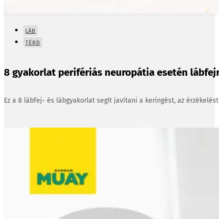
LÁB
TÉRD
8 gyakorlat perifériás neuropátia esetén lábfejr
Ez a 8 lábfej- és lábgyakorlat segít javítani a keringést, az érzékelés