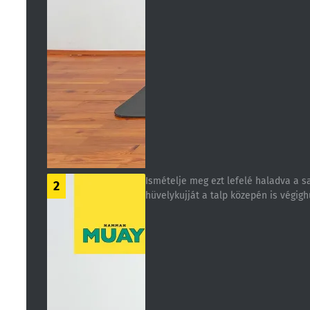
Ismételje meg ezt lefelé haladva a sa
2
hüvelykujját a talp közepén is végigh