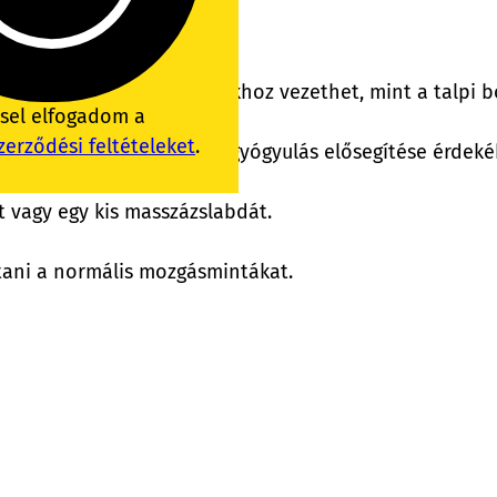
 vagy futás közben.
éghez vagy olyan állapotokhoz vezethet, mint a talpi 
ssel elfogadom a
zerződési feltételeket
.
s fokozhatja a keringést a gyógyulás elősegítése érdek
it vagy egy kis masszázslabdát.
ítani a normális mozgásmintákat.