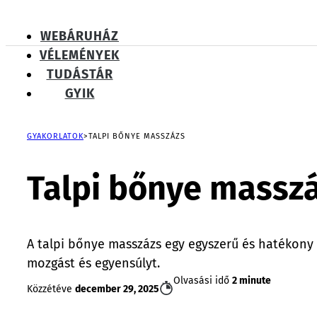
WEBÁRUHÁZ
VÉLEMÉNYEK
TUDÁSTÁR
GYIK
GYAKORLATOK
TALPI BŐNYE MASSZÁZS
Talpi bőnye massz
A talpi bőnye masszázs egy egyszerű és hatékony te
mozgást és egyensúlyt.
Olvasási idő
2 minute
Közzétéve
december 29, 2025