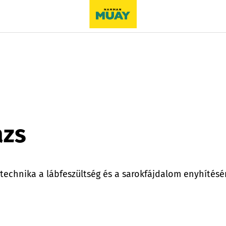
ázs
chnika a lábfeszültség és a sarokfájdalom enyhítésére.