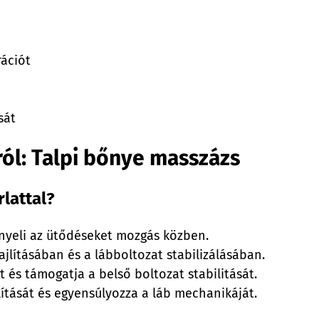
rációt
sát
ól: Talpi bőnye masszázs
rlattal?
lnyeli az ütődéseket mozgás közben.
hajlításában és a lábboltozat stabilizálásában.
at és támogatja a belső boltozat stabilitását.
jlítását és egyensúlyozza a láb mechanikáját.