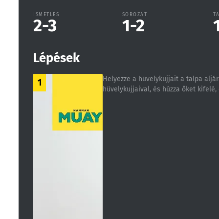
ISMÉTLÉS
SOROZAT
T
2-3
1-2
Lépések
Helyezze a hüvelykujjait a talpa aljá
1
hüvelykujjaival, és húzza őket kifelé,