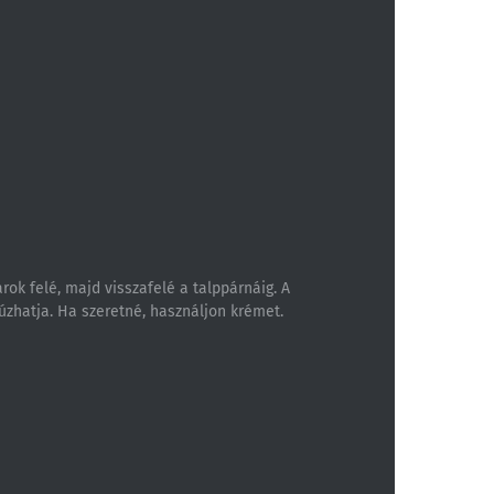
rok felé, majd visszafelé a talppárnáig. A
úzhatja. Ha szeretné, használjon krémet.