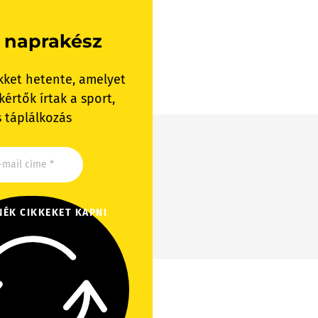
 naprakész
kket hetente, amelyet
értők írtak a sport,
 táplálkozás
NÉK CIKKEKET KAPNI
p feszességét.