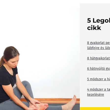
5 Lego
cikk
8 gyakorlat pe
lábfejre és lá
8 hátgyakorlat
6 hátnyújtó gy
5 módszer a h
4 módszer a ta
kezelésére