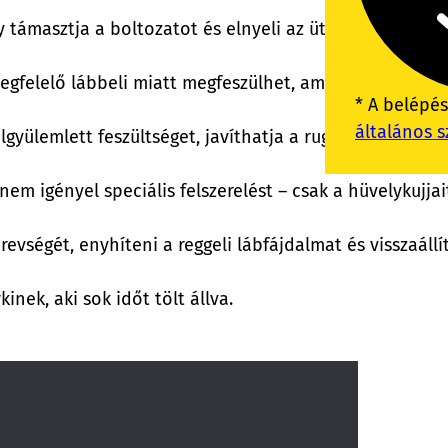
y támasztja a boltozatot és elnyeli az ütődéseket járás
megfelelő lábbeli miatt megfeszülhet, ami kellemetlens
* A belépé
általános s
elgyülemlett feszültséget, javíthatja a rugalmasságot é
 nem igényel speciális felszerelést – csak a hüvelykujja
revségét, enyhíteni a reggeli lábfájdalmat és visszaáll
nek, aki sok időt tölt állva.