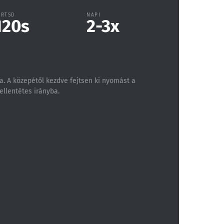
ARTSD
NAPI
120
s
2-3
x
ra. A közepétől kezdve fejtsen ki nyomást a
 ellentétes irányba.