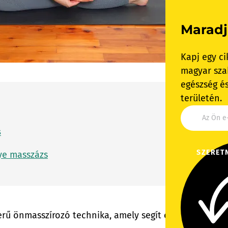
Maradj
Kapj egy ci
magyar szak
egészség és
területén.
s
SZERET
nye masszázs
erű önmasszírozó technika, amely segít enyhíteni a tal