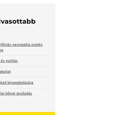
lvasottabb
rifériás neuropátia esetén
bra
 és nyújtás
akorlat
átad kiropogtatására
lpi bőnye gyulladás