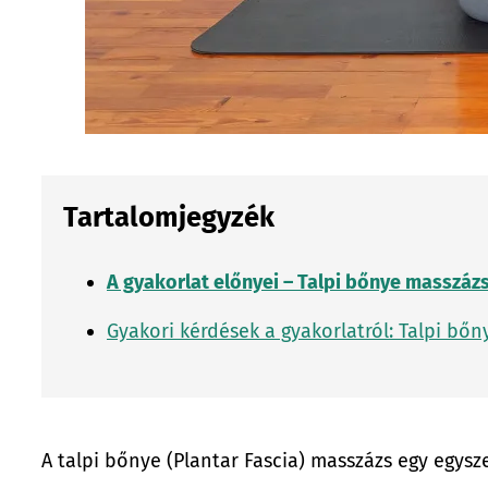
Tartalomjegyzék
A gyakorlat előnyei – Talpi bőnye masszáz
Gyakori kérdések a gyakorlatról: Talpi bő
A talpi bőnye (Plantar Fascia) masszázs egy egysz