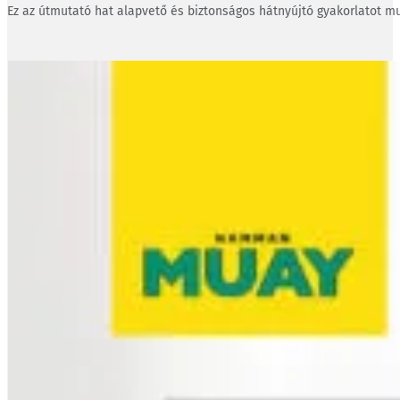
Ez az útmutató hat alapvető és biztonságos hátnyújtó gyakorlatot mu