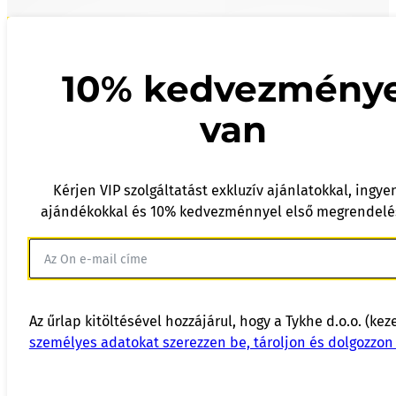
10% kedvezmény
van
Kérjen VIP szolgáltatást exkluzív ajánlatokkal, ingye
ajándékokkal és 10% kedvezménnyel első megrendelé
Az űrlap kitöltésével hozzájárul, hogy a Tykhe d.o.o. (kez
személyes adatokat szerezzen be, tároljon és dolgozzon 