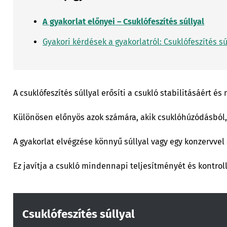
A gyakorlat előnyei – Csuklófeszítés súllyal
Gyakori kérdések a gyakorlatról: Csuklófeszítés sú
A csuklófeszítés súllyal erősíti a csukló stabilitásáért és
Különösen előnyös azok számára, akik csuklóhúzódásból,
A gyakorlat elvégzése könnyű súllyal vagy egy konzervvel s
Ez javítja a csukló mindennapi teljesítményét és kontroll
Csuklófeszítés súllyal