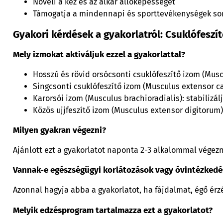
Növeli a kéz és az alkar állóképességét
Támogatja a mindennapi és sporttevékenységek sor
Gyakori kérdések a gyakorlatról: Csuklófeszít
Mely izmokat aktiváljuk ezzel a gyakorlattal?
Hosszú és rövid orsócsonti csuklófeszítő izom (Muscul
Singcsonti csuklófeszítő izom (Musculus extensor car
Karorsói izom (Musculus brachioradialis): stabilizál
Közös ujjfeszítő izom (Musculus extensor digitorum): 
Milyen gyakran végezni?
Ajánlott ezt a gyakorlatot naponta 2-3 alkalommal végezn
Vannak-e egészségügyi korlátozások vagy óvintézkedé
Azonnal hagyja abba a gyakorlatot, ha fájdalmat, égő érz
Melyik edzésprogram tartalmazza ezt a gyakorlatot?