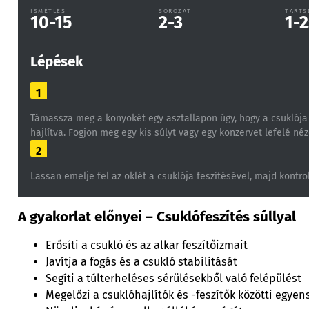
ISMÉTLÉS
SOROZAT
TARTS
10-15
2-3
1-2
Lépések
1
Támassza meg a könyökét egy asztallapon úgy, hogy a csuklója 
hajlítva. Fogjon meg egy kis súlyt vagy egy konzervet lefelé néz
2
Lassan emelje fel az öklét a csuklója feszítésével, majd kontro
A gyakorlat előnyei – Csuklófeszítés súllyal
Erősíti a csukló és az alkar feszítőizmait
Javítja a fogás és a csukló stabilitását
Segíti a túlterheléses sérülésekből való felépülést
Megelőzi a csuklóhajlítók és -feszítők közötti egyen