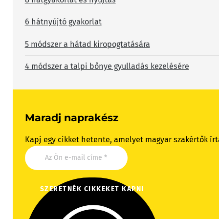
6 hátnyújtó gyakorlat
5 módszer a hátad kiropogtatására
4 módszer a talpi bőnye gyulladás kezelésére
Maradj naprakész
Kapj egy cikket hetente, amelyet magyar szakértők írt
SZERETNÉK CIKKEKET KAPNI