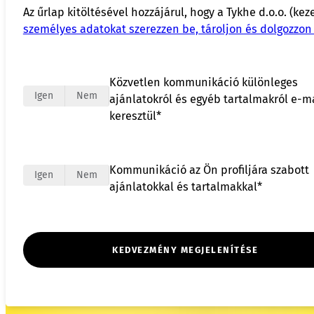
Az űrlap kitöltésével hozzájárul, hogy a Tykhe d.o.o. (kez
személyes adatokat szerezzen be, tároljon és dolgozzon 
Közvetlen kommunikáció különleges
Igen
Nem
ajánlatokról és egyéb tartalmakról e-m
keresztül*
Kommunikáció az Ön profiljára szabott
Igen
Nem
ajánlatokkal és tartalmakkal*
KEDVEZMÉNY MEGJELENÍTÉSE