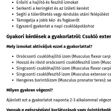
Erősíti a hajlító és feszítő izmokat
Serkenti a keringést és az ízületi kenést
Segíti a túlerőltetés vagy rándulás utáni felépülést
Támogatja a jobb kéz- és fogáserőt
Egyszerű gyakorlat a napi csuklóápoláshoz
Gyakori kérdések a gyakorlatról: Csukló exte
Mely izmokat aktiváljuk ezzel a gyakorlattal?
Orsócsonti csuklóhajlító izom (Musculus flexor carpi r
Hosszú és rövid orsócsonti csuklófeszítő izom (Muscu
Singcsonti csuklóhajlító izom (Musculus flexor carpi
Singcsonti csuklófeszítő izom (Musculus extensor carp
Hengeres borintóizom (Musculus pronator teres): seg
Milyen gyakran végezni?
Ajánlott ezt a gyakorlatot naponta 2-3 alkalommal végezn
Vannak-e egészségügyi korlátozások vagy óvintézkedé