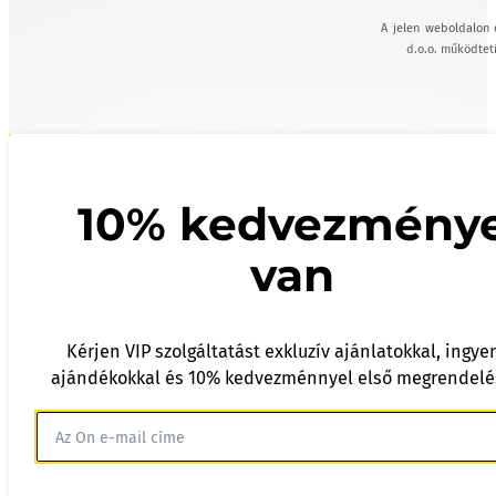
A jelen weboldalon 
d.o.o. működteti
10% kedvezmény
van
Kérjen VIP szolgáltatást exkluzív ajánlatokkal, ingye
ajándékokkal és 10% kedvezménnyel első megrendelé