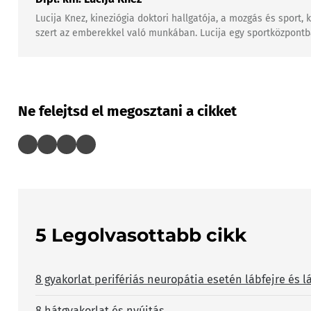
Lucija Knez, kineziógia doktori hallgatója, a mozgás és sport
szert az emberekkel való munkában. Lucija egy sportközpontban
Ne felejtsd el megosztani a cikket
5 Legolvasottabb cikk
8 gyakorlat perifériás neuropátia esetén lábfejre és l
8 hátgyakorlat és nyújtás