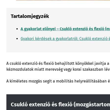
Tartalomjegyzék
A gyakorlat előnyei – Csukló extenzió és flexió 
Gyakori kérdések a gyakorlatról: Csukló extenzió
A csukló extenzió és flexió behajlított könyökkel javítja
kézmozdulatok miatt merevség vagy korai szakaszban lév
A kíméletes mozgás segít a mobilitás helyreállításában é
Csukló extenzió és flexió (mozgástarto