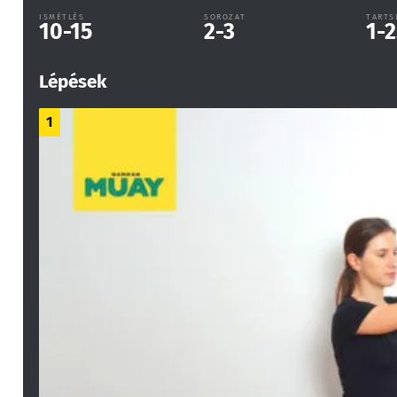
ISMÉTLÉS
SOROZAT
TARTS
10-15
2-3
1-2
Lépések
1