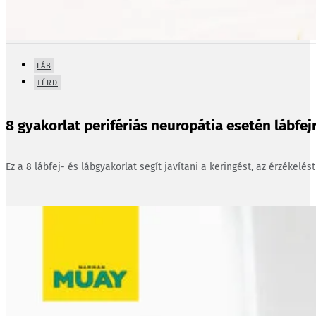
LÁB
TÉRD
8 gyakorlat perifériás neuropátia esetén lábfejr
Ez a 8 lábfej- és lábgyakorlat segít javítani a keringést, az érzékelés