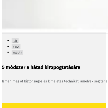
HÁT
NYAK
VÁLLAK
5 módszer a hátad kiropogtatására
Ismerj meg öt biztonságos és kíméletes technikát, amelyek segíten