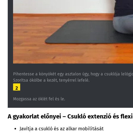
Pihentesse a könyökét egy asztalon úgy, hogy a csuklója lelógjo
Szorítsa ökölbe a kezét, tenyérrel lefelé.
2
Mozgassa az öklét fel és le.
A gyakorlat előnyei – Csukló extenzió és fle
Javítja a csukló és az alkar mobilitását