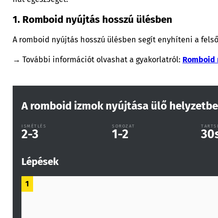
1. Romboid nyújtás hosszú ülésben
A romboid nyújtás hosszú ülésben segít enyhíteni a felsőh
→ További információt olvashat a gyakorlatról:
Romboid n
A romboid izmok nyújtása ülő helyzetb
ISMÉTLÉS
SOROZAT
TARTS
2-3
1-2
30
Lépések
1