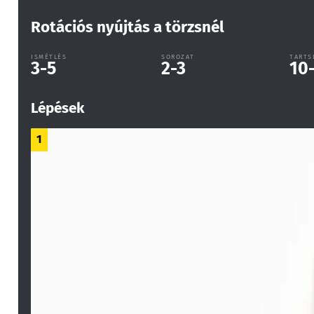
Rotációs nyújtás a törzsnél
ISMÉTLÉS
SOROZAT
TARTS
3-5
2-3
10
Lépések
1