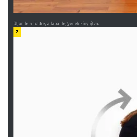
Üljön le a földre, a lábai legyenek kinyújtva.
2