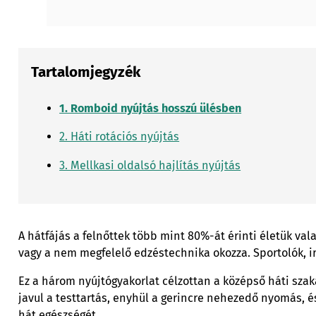
Tartalomjegyzék
1. Romboid nyújtás hosszú ülésben
2. Háti rotációs nyújtás
3. Mellkasi oldalsó hajlítás nyújtás
A hátfájás a felnőttek több mint 80%-át érinti életük va
vagy a nem megfelelő edzéstechnika okozza. Sportolók, i
Ez a három nyújtógyakorlat célzottan a középső háti szaka
javul a testtartás, enyhül a gerincre nehezedő nyomás, 
hát egészségét.