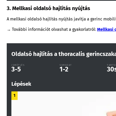
3. Mellkasi oldalsó hajlítás nyújtás
A mellkasi oldalsó hajlítás nyújtás javítja a gerinc mobili
→ További információt olvashat a gyakorlatról:
Mellkasi o
Oldalsó hajlítás a thoracalis gerincsza
ISMÉTLÉS
SOROZAT
TARTS
3-5
1-2
30
Lépések
1