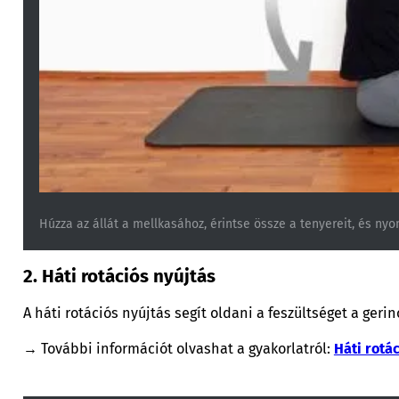
Húzza az állát a mellkasához, érintse össze a tenyereit, és nyo
2. Háti rotációs nyújtás
A háti rotációs nyújtás segít oldani a feszültséget a gerin
→ További információt olvashat a gyakorlatról:
Háti rotá