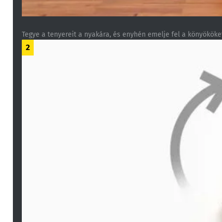
Tegye a tenyereit a nyakára, és enyhén emelje fel a könyököke
2