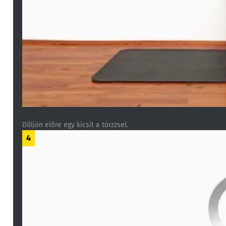
Dőljön előre egy kicsit a törzzsel.
4