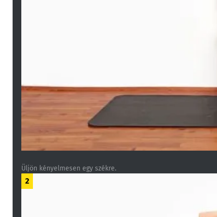
Üljön kényelmesen egy székre.
2