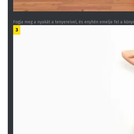
Fogja meg a nyakát a tenyereivel, és enyhén emelje fel a köny
3