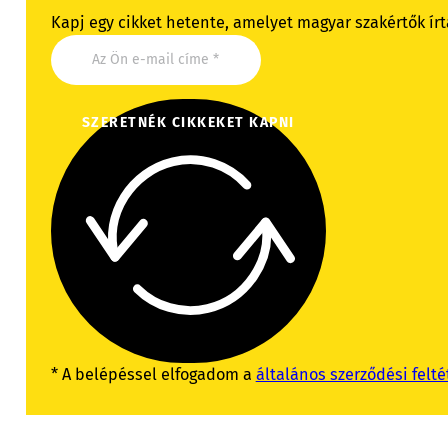
Kapj egy cikket hetente, amelyet magyar szakértők írt
SZERETNÉK CIKKEKET KAPNI
* A belépéssel elfogadom a
általános szerződési felté