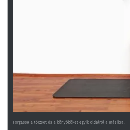
Forgassa a törzset és a könyököket egyik oldalról a másikra.