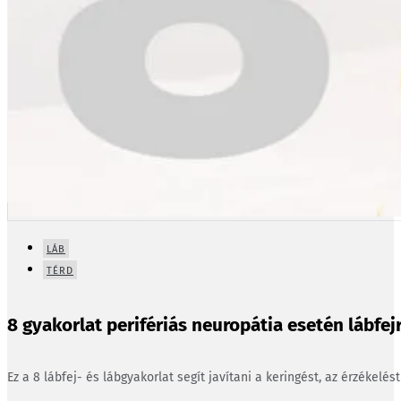
LÁB
TÉRD
8 gyakorlat perifériás neuropátia esetén lábfejr
Ez a 8 lábfej- és lábgyakorlat segít javítani a keringést, az érzékelés