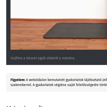
Hajlítsa a törzset egyik oldalról a másikra.
Figyelem:
A weboldalon bemutatott gyakorlatok tájékoztató jell
szakemberrel. A gyakorlatok végzése saját felelősségedre tört