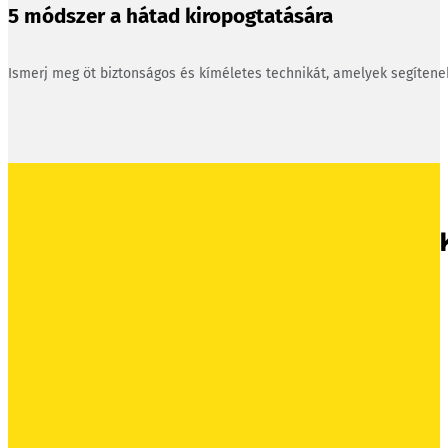
5 módszer a hátad kiropogtatására
Ismerj meg öt biztonságos és kíméletes technikát, amelyek segíten