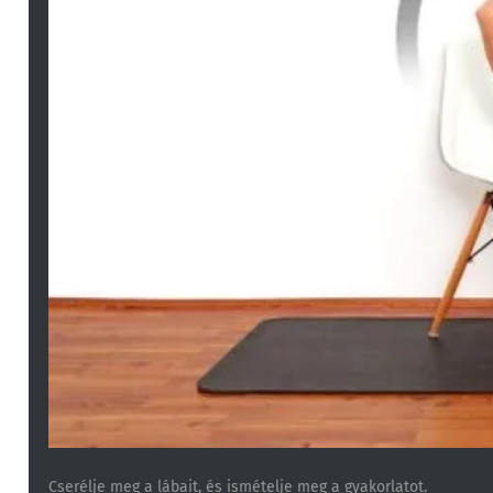
Cserélje meg a lábait, és ismételje meg a gyakorlatot.