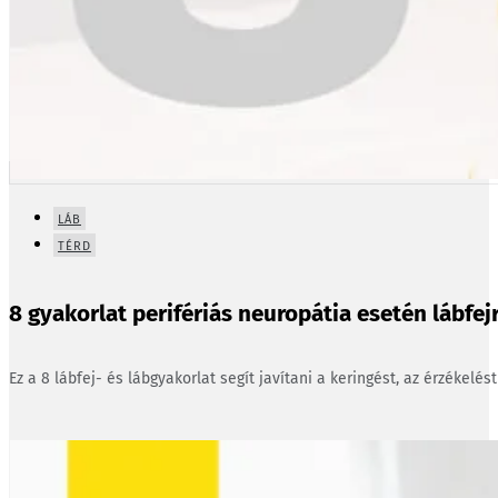
LÁB
TÉRD
8 gyakorlat perifériás neuropátia esetén lábfejr
Ez a 8 lábfej- és lábgyakorlat segít javítani a keringést, az érzékelés