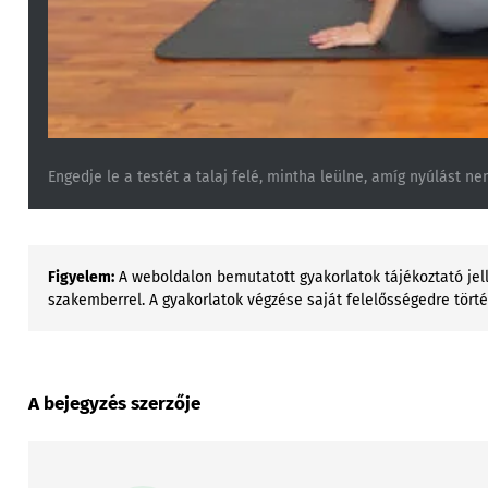
Engedje le a testét a talaj felé, mintha leülne, amíg nyúlást n
Figyelem:
A weboldalon bemutatott gyakorlatok tájékoztató jell
szakemberrel. A gyakorlatok végzése saját felelősségedre tört
A bejegyzés szerzője