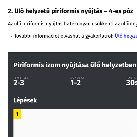
2. Ülő helyzetű piriformis nyújtás – 4-es póz
Az ülő piriformis nyújtás hatékonyan csökkenti az ülőideg 
→ További információt olvashat a gyakorlatról:
Ülő helyze
Piriformis izom nyújtása ülő helyzetben
ISMÉTLÉS
SOROZAT
TARTS
2-3
1-2
30
Lépések
1