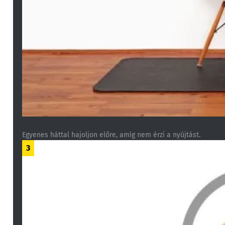
Egyenes háttal hajoljon előre, amíg nem érzi a nyújtást.
3