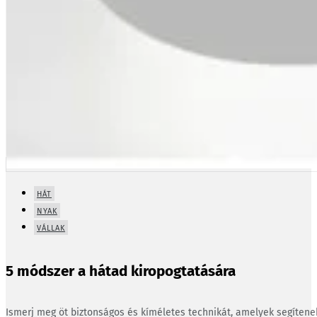
HÁT
NYAK
VÁLLAK
5 módszer a hátad kiropogtatására
Ismerj meg öt biztonságos és kíméletes technikát, amelyek segíten