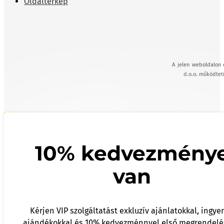
Oldaltérkép
A jelen weboldalon 
d.o.o. működteti
10% kedvezmény
van
Kérjen VIP szolgáltatást exkluzív ajánlatokkal, ingye
ajándékokkal és 10% kedvezménnyel első megrendelé