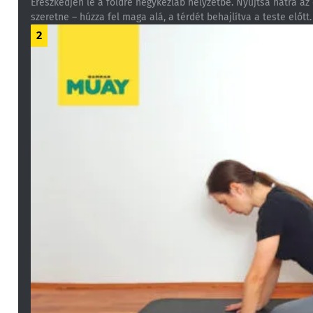
Ereszkedjen le a földre négykézláb helyzetbe. Nyújtsa hátra az 
szeretne – húzza fel maga alá, a térdét behajlítva a teste előtt.
2