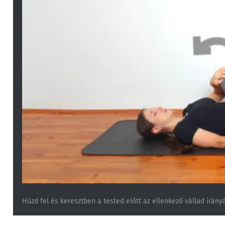
Húzd fel és keresztben a tested előtt az ellenkező vállad irány