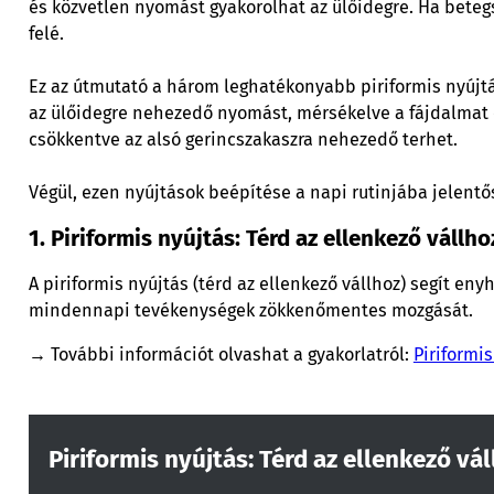
és közvetlen nyomást gyakorolhat az ülőidegre. Ha betegs
felé.
Ez az útmutató a három leghatékonyabb piriformis nyújtá
az ülőidegre nehezedő nyomást, mérsékelve a fájdalmat és 
csökkentve az alsó gerincszakaszra nehezedő terhet.
Végül, ezen nyújtások beépítése a napi rutinjába jelentő
1. Piriformis nyújtás: Térd az ellenkező vállho
A piriformis nyújtás (térd az ellenkező vállhoz) segít eny
mindennapi tevékenységek zökkenőmentes mozgását.
→ További információt olvashat a gyakorlatról:
Piriformis
Piriformis nyújtás: Térd az ellenkező vá