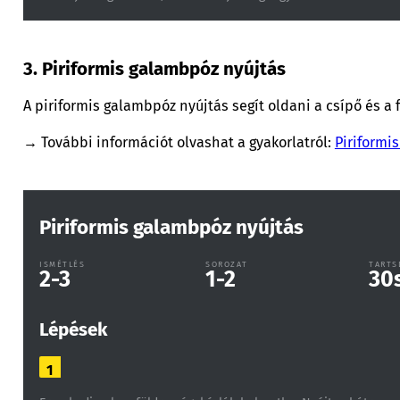
3. Piriformis galambpóz nyújtás
A piriformis galambpóz nyújtás segít oldani a csípő és a 
→ További információt olvashat a gyakorlatról:
Piriformi
Piriformis galambpóz nyújtás
ISMÉTLÉS
SOROZAT
TARTS
2-3
1-2
30
Lépések
1