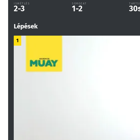
ISMÉTLÉS
SOROZAT
TARTS
2-3
1-2
30
Lépések
1