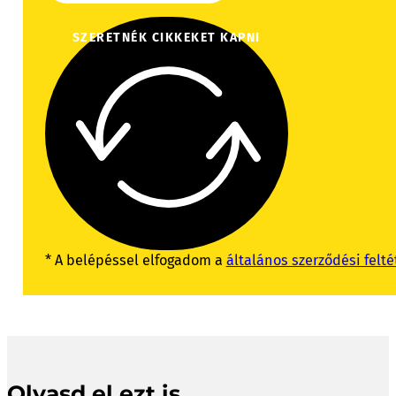
SZERETNÉK CIKKEKET KAPNI
* A belépéssel elfogadom a
általános szerződési felté
Olvasd el ezt is.