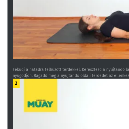
Feküdj a hátadra felhúzott térdekkel. Keresztezd a nyújtandó l
nyugodjon. Ragadd meg a nyújtandó oldali térdedet az ellenke
2