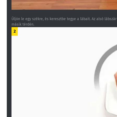
Üljön le egy székre, és keresztbe tegye a lábait. Az alsó lábsz
másik térdén.
2