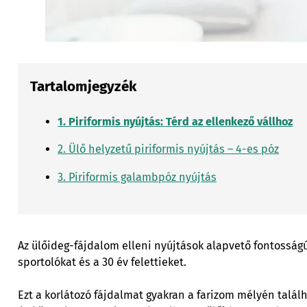
Tartalomjegyzék
1. Piriformis nyújtás: Térd az ellenkező vállhoz
2. Ülő helyzetű piriformis nyújtás – 4-es póz
3. Piriformis galambpóz nyújtás
Az ülőideg-fájdalom elleni nyújtások alapvető fontosságú
sportolókat és a 30 év felettieket.
Ezt a korlátozó fájdalmat gyakran a farizom mélyén talál