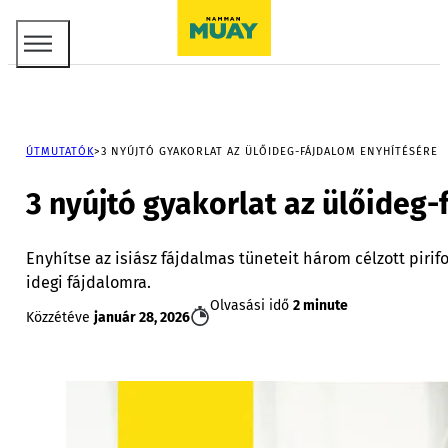
ÚTMUTATÓK
3 NYÚJTÓ GYAKORLAT AZ ÜLŐIDEG-FÁJDALOM ENYHÍTÉSÉRE
3 nyújtó gyakorlat az ülőideg
Enyhítse az isiász fájdalmas tüneteit három célzott pirif
idegi fájdalomra.
Olvasási idő
2 minute
Közzétéve
január 28, 2026