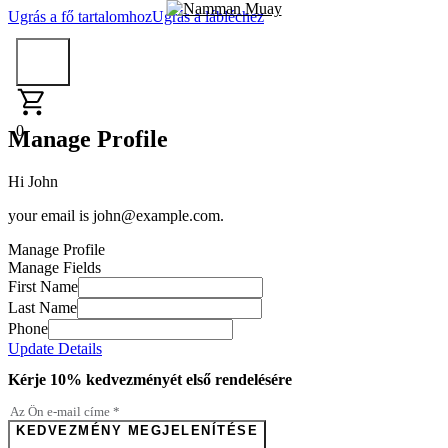
Ugrás a fő tartalomhoz
Ugrás a lábléchez
0
Manage Profile
Hi
John
your email is
john@example.com
.
Manage Profile
Manage Fields
First Name
Last Name
Phone
Update Details
Kérje 10% kedvezményét első rendelésére
KEDVEZMÉNY MEGJELENÍTÉSE