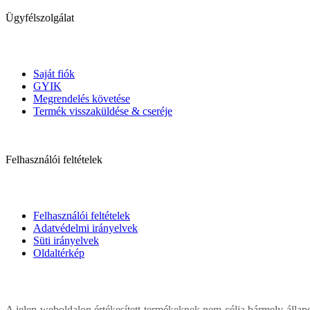
Ügyfélszolgálat
Saját fiók
GYIK
Megrendelés követése
Termék visszaküldése & cseréje
Felhasználói feltételek
Felhasználói feltételek
Adatvédelmi irányelvek
Süti irányelvek
Oldaltérkép
A jelen weboldalon értékesített termékeknek nem célja bármely állapo