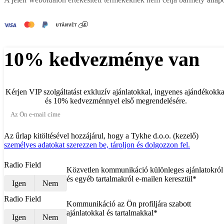
10% kedvezménye van
Kérjen VIP szolgáltatást exkluzív ajánlatokkal, ingyenes ajándékokka
és 10% kedvezménnyel első megrendelésére.
Az űrlap kitöltésével hozzájárul, hogy a Tykhe d.o.o. (kezelő)
személyes adatokat szerezzen be, tároljon és dolgozzon fel.
Radio Field
Közvetlen kommunikáció különleges ajánlatokról
és egyéb tartalmakról e-mailen keresztül*
Igen
Nem
Radio Field
Kommunikáció az Ön profiljára szabott
ajánlatokkal és tartalmakkal*
Igen
Nem