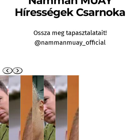
Namman MUAY
Hírességek Csarnoka
Ossza meg tapasztalatait!
@nammanmuay_official