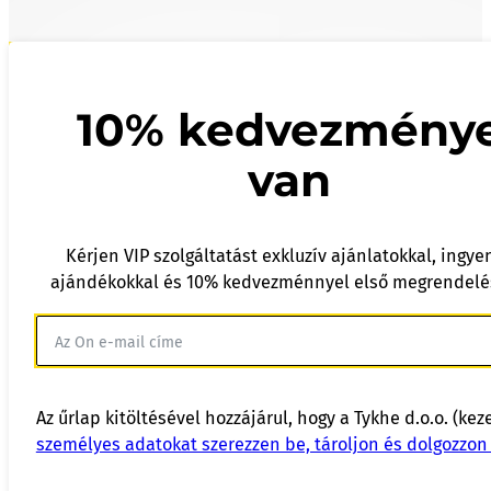
10% kedvezmény
van
Kérjen VIP szolgáltatást exkluzív ajánlatokkal, ingye
ajándékokkal és 10% kedvezménnyel első megrendelé
Az űrlap kitöltésével hozzájárul, hogy a Tykhe d.o.o. (kez
személyes adatokat szerezzen be, tároljon és dolgozzon 