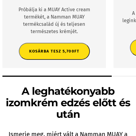
Próbálja ki a MUAY Active cream
A
termékét, a Namman MUAY
legin
termékcsalád új és teljesen
természetes krémjét.
KOSÁRBA TESZ
5,700
FT
A leghatékonyabb
izomkrém edzés előtt és
után
Ismerje meg, miért vált a Namman MUAY a