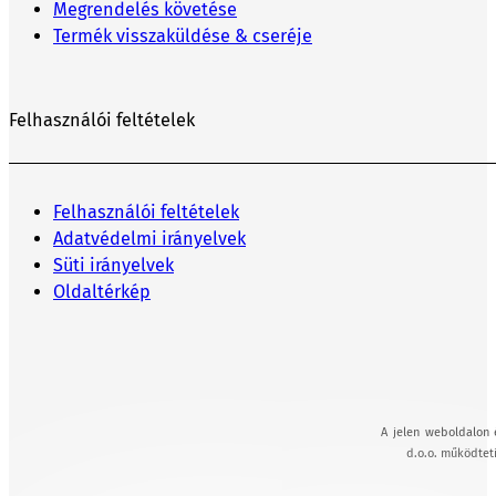
Megrendelés követése
Termék visszaküldése & cseréje
Felhasználói feltételek
Felhasználói feltételek
Adatvédelmi irányelvek
Süti irányelvek
Oldaltérkép
A jelen weboldalon 
d.o.o. működteti