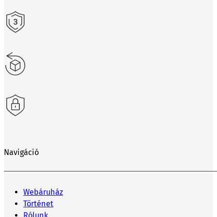
Navigáció
Webáruház
Történet
Rólunk