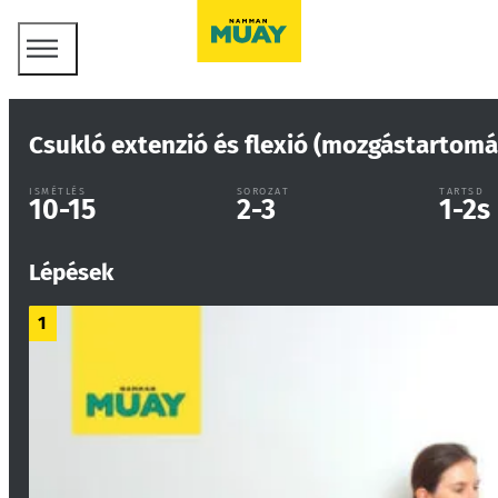
Csukló extenzió és flexió (mozgástartomá
ISMÉTLÉS
SOROZAT
TARTSD
10-15
2-3
1-2
s
Lépések
1