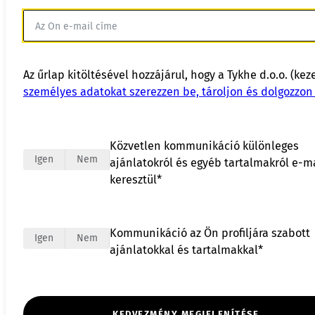
Az űrlap kitöltésével hozzájárul, hogy a Tykhe d.o.o. (kez
személyes adatokat szerezzen be, tároljon és dolgozzon 
Közvetlen kommunikáció különleges
Igen
Nem
ajánlatokról és egyéb tartalmakról e-m
keresztül*
Kommunikáció az Ön profiljára szabott
Igen
Nem
ajánlatokkal és tartalmakkal*
KEDVEZMÉNY MEGJELENÍTÉSE