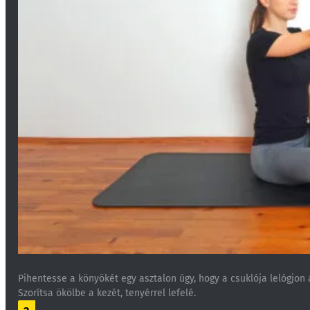
Pihentesse a könyökét egy asztalon úgy, hogy a csuklója lelógjon a
Szorítsa ökölbe a kezét, tenyérrel lefelé.