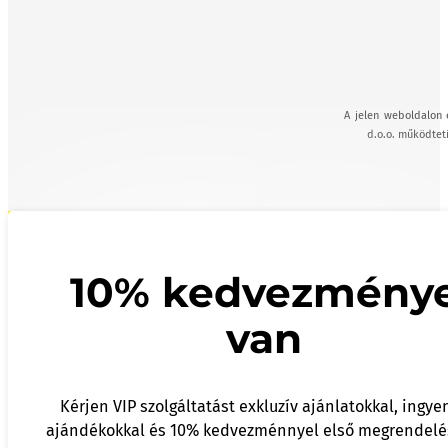
A jelen weboldalon 
d.o.o. működteti
10% kedvezmény
van
Kérjen VIP szolgáltatást exkluzív ajánlatokkal, ingye
ajándékokkal és 10% kedvezménnyel első megrendelé