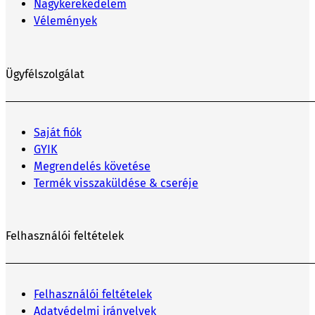
Nagykerekedelem
Vélemények
Ügyfélszolgálat
Saját fiók
GYIK
Megrendelés követése
Termék visszaküldése & cseréje
Felhasználói feltételek
Felhasználói feltételek
Adatvédelmi irányelvek