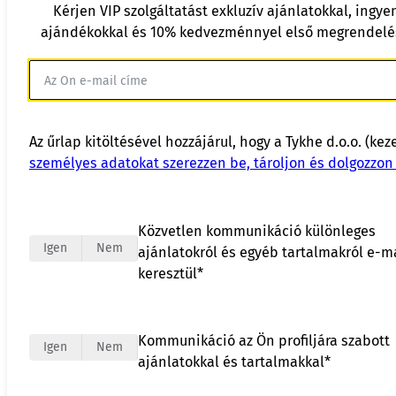
Kérjen VIP szolgáltatást exkluzív ajánlatokkal, ingye
ajándékokkal és 10% kedvezménnyel első megrendelé
Az űrlap kitöltésével hozzájárul, hogy a Tykhe d.o.o. (kez
személyes adatokat szerezzen be, tároljon és dolgozzon 
Közvetlen kommunikáció különleges
Igen
Nem
ajánlatokról és egyéb tartalmakról e-m
keresztül*
Kommunikáció az Ön profiljára szabott
Igen
Nem
ajánlatokkal és tartalmakkal*