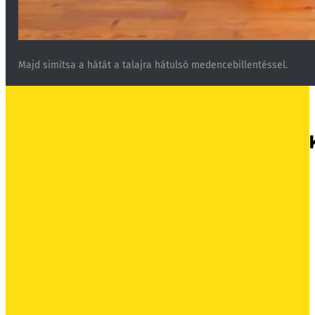
Majd simítsa a hátát a talajra hátulsó medencebillentéssel.