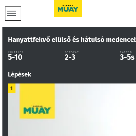
Hanyattfekvő elülső és hátulsó medenceb
ISMÉTLÉS
SOROZAT
TARTSD
5-10
2-3
3-5
s
Lépések
1