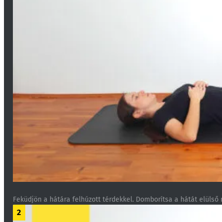
Feküdjön a hátára felhúzott térdekkel. Domborítsa a hátát elülső
2