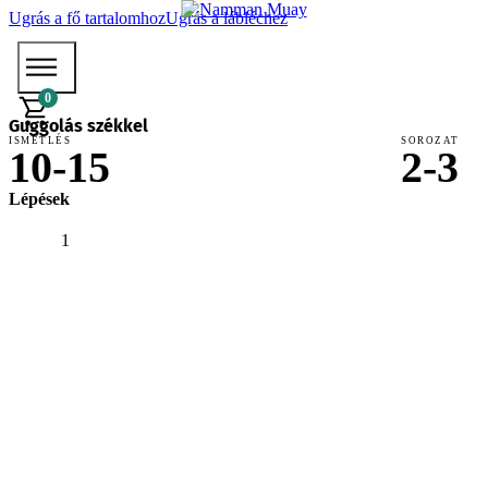
Ugrás a fő tartalomhoz
Ugrás a lábléchez
0
Guggolás székkel
ISMÉTLÉS
SOROZAT
10-15
2-3
Lépések
1