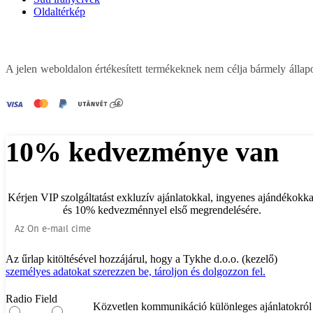
Oldaltérkép
A jelen weboldalon értékesített termékeknek nem célja bármely állapo
10% kedvezménye van
Kérjen VIP szolgáltatást exkluzív ajánlatokkal, ingyenes ajándékokka
és 10% kedvezménnyel első megrendelésére.
Az űrlap kitöltésével hozzájárul, hogy a Tykhe d.o.o. (kezelő)
személyes adatokat szerezzen be, tároljon és dolgozzon fel.
Radio Field
Közvetlen kommunikáció különleges ajánlatokról