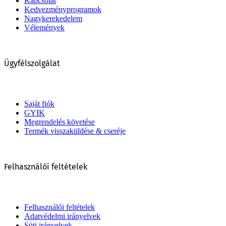
Kapcsolat
Kedvezményprogramok
Nagykerekedelem
Vélemények
Ügyfélszolgálat
Saját fiók
GYIK
Megrendelés követése
Termék visszaküldése & cseréje
Felhasználói feltételek
Felhasználói feltételek
Adatvédelmi irányelvek
Süti irányelvek