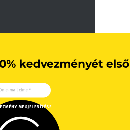
10% kedvezményét első
EZMÉNY MEGJELENÍTÉSE