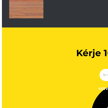
Kérje 
KEDV