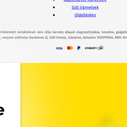
Süti irányelvek
Oldaltérkép
értékesített termékeknek nem célja bármely állapot diagnosztizálása, kezelése, gyógyít
, melynek székhelye Stantetova 32, 3320 Velenje, Szlovénia, Adószám: SI50999664, BNR: 84
e