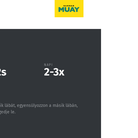
NAPI
2
s
2-3
x
yik lábát, egyensúlyozzon a másik lábán,
edje le.