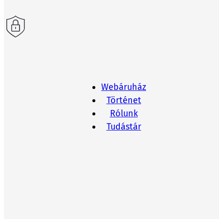
Webáruház
Történet
Rólunk
Tudástár