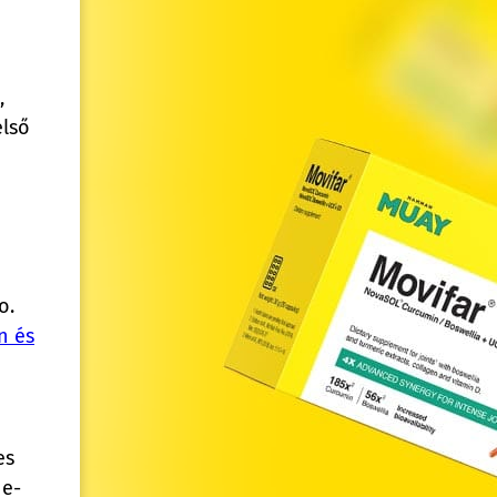
,
lső
o.
n és
es
 e-