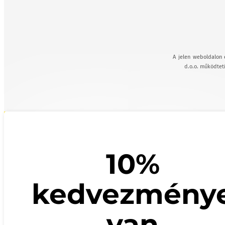
A jelen weboldalon 
d.o.o. működteti
10%
kedvezmény
van