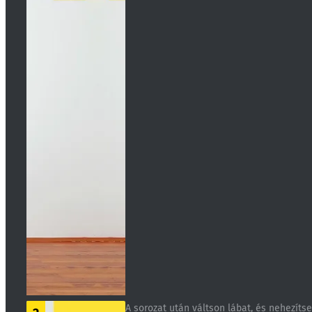
A sorozat után váltson lábat, és nehezíts