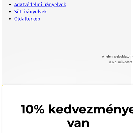
Adatvédelmi irányelvek
Süti irányelvek
Oldaltérkép
A jelen weboldalon 
d.o.o. működteti
10% kedvezmény
van