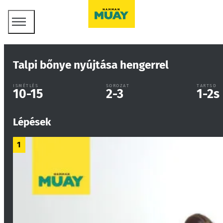
Talpi bőnye nyújtása hengerrel
ISMÉTLÉS
SOROZAT
TARTSD
10-15
2-3
1-2
s
Lépések
1