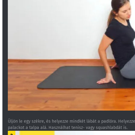
Üljön le egy székre, és helyezze mindkét lábát a padlóra. Helyezz
palackot a talpa alá. Használhat tenisz- vagy squashlabdát is.