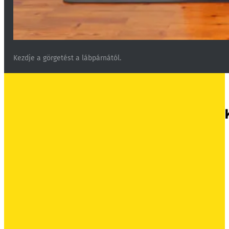
Kezdje a görgetést a lábpárnától.