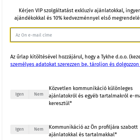
Kérjen VIP szolgáltatást exkluzív ajánlatokkal, ingye
ajándékokkal és 10% kedvezménnyel első megrendelé
Az űrlap kitöltésével hozzájárul, hogy a Tykhe d.o.o. (kez
személyes adatokat szerezzen be, tároljon és dolgozzon 
Közvetlen kommunikáció különleges
Igen
Nem
ajánlatokról és egyéb tartalmakról e-m
keresztül*
Kommunikáció az Ön profiljára szabott
Igen
Nem
ajánlatokkal és tartalmakkal*