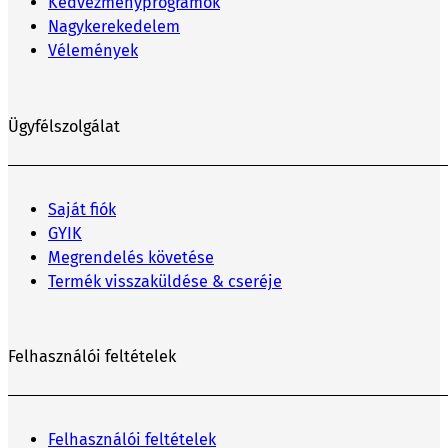
Kedvezményprogramok
Nagykerekedelem
Vélemények
Ügyfélszolgálat
Saját fiók
GYIK
Megrendelés követése
Termék visszaküldése & cseréje
Felhasználói feltételek
Felhasználói feltételek