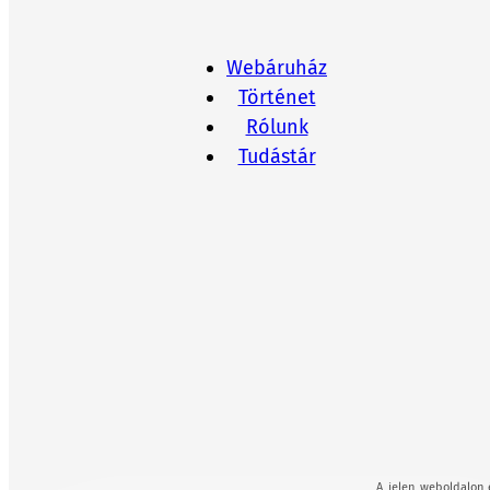
Webáruház
Történet
Rólunk
Tudástár
A jelen weboldalon 