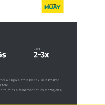
NAPI
5
s
2-3
x
érdei a csípő alatt legyenek. Belégzéskor
 felé.
 a fejét és a farokcsontját, és mozogjon a