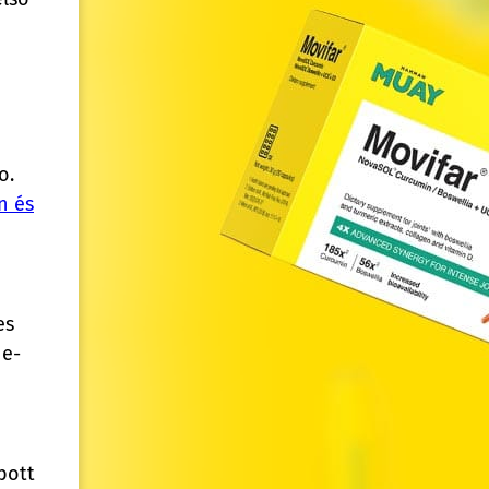
o.
n és
es
 e-
bott