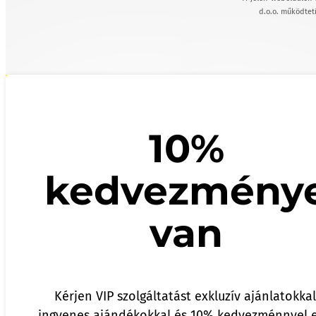
d.o.o. működteti
10%
kedvezmény
van
Kérjen VIP szolgáltatást exkluzív ajánlatokkal
ingyenes ajándékokkal és 10% kedvezménnyel e