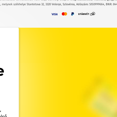
, melynek székhelye Stantetova 32, 3320 Velenje, Szlovénia, Adószám: SI50999664, BNR: 84
e
,
lső