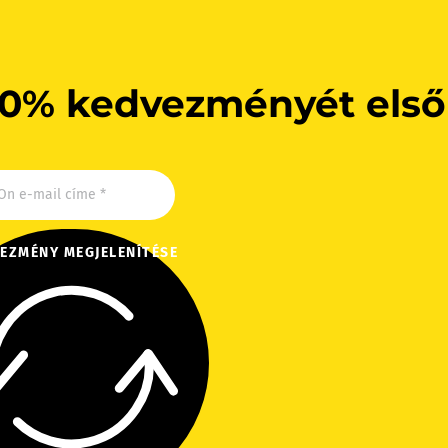
10% kedvezményét első
EZMÉNY MEGJELENÍTÉSE