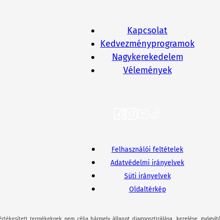
Kapcsolat
Kedvezményprogramok
Nagykerekedelem
Vélemények
Felhasználói feltételek
Adatvédelmi irányelvek
Süti irányelvek
Oldaltérkép
értékesített termékeknek nem célja bármely állapot diagnosztizálása, kezelése, gyógyít