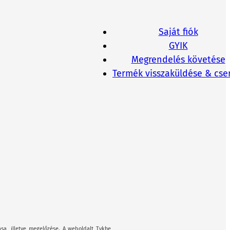
Saját fiók
GYIK
Megrendelés követése
Termék visszaküldése & cse
ása, illetve megelőzése. A weboldalt Tykhe