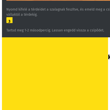
Nyomd kifelé a térdeidet a szalagnak feszítve, és emeld meg a cs
vállaktól a térdekig.
3
Tartsd meg 1-2 másodpercig. Lassan engedd vissza a csípődet.