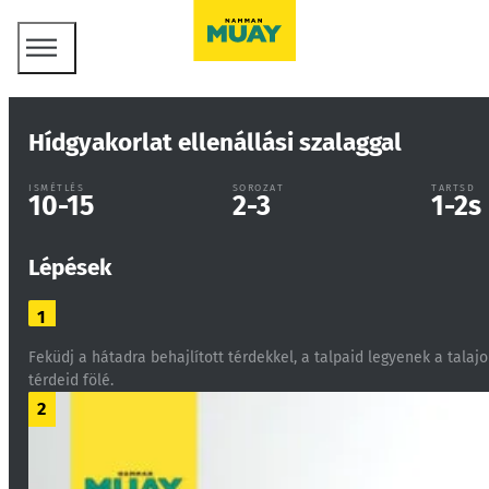
Hídgyakorlat ellenállási szalaggal
ISMÉTLÉS
SOROZAT
TARTSD
10-15
2-3
1-2
s
Lépések
1
Feküdj a hátadra behajlított térdekkel, a talpaid legyenek a talajo
térdeid fölé.
2