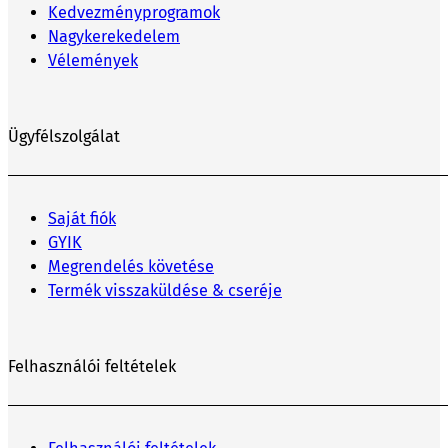
Kedvezményprogramok
Nagykerekedelem
Vélemények
Ügyfélszolgálat
Saját fiók
GYIK
Megrendelés követése
Termék visszaküldése & cseréje
Felhasználói feltételek