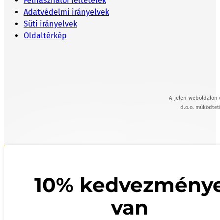
Felhasználói feltételek
Adatvédelmi irányelvek
Süti irányelvek
Oldaltérkép
A jelen weboldalon 
d.o.o. működteti
10% kedvezmény
van