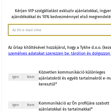
Kérjen VIP szolgáltatást exkluzív ajánlatokkal, ingye
ajándékokkal és 10% kedvezménnyel első megrendelé
Az űrlap kitöltésével hozzájárul, hogy a Tykhe d.o.o. (kez
személyes adatokat szerezzen be, tároljon és dolgozzon 
Közvetlen kommunikáció különleges
Igen
Nem
ajánlatokról és egyéb tartalmakról e-m
keresztül*
Kommunikáció az Ön profiljára szabott
Igen
Nem
ajánlatokkal és tartalmakkal*